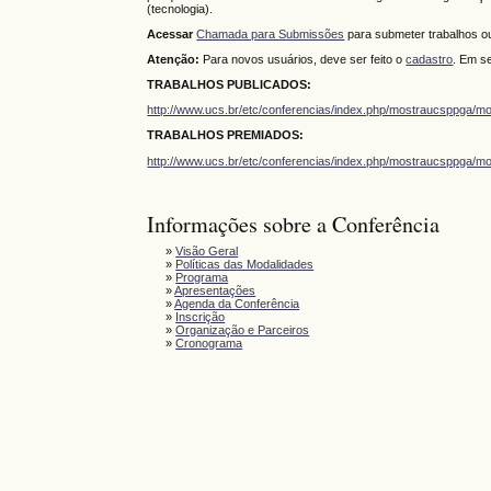
(tecnologia).
Acessar
Chamada para Submissões
para submeter trabalhos 
Atenção:
Para novos usuários, deve ser feito o
cadastro
. Em se
TRABALHOS PUBLICADOS:
http://www.ucs.br/etc/conferencias/index.php/mostraucsppga/m
TRABALHOS PREMIADOS:
http://www.ucs.br/etc/conferencias/index.php/mostraucsppga/m
Informações sobre a Conferência
»
Visão Geral
»
Políticas das Modalidades
»
Programa
»
Apresentações
»
Agenda da Conferência
»
Inscrição
»
Organização e Parceiros
»
Cronograma