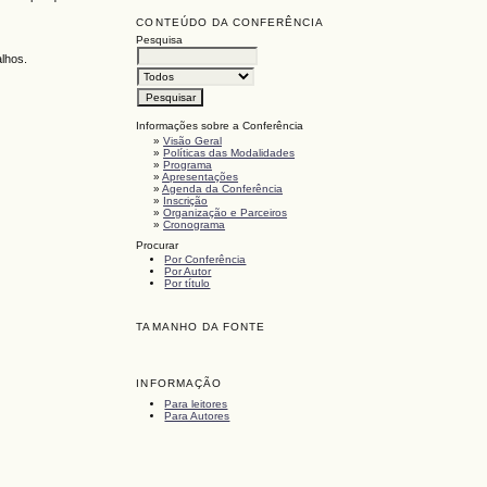
CONTEÚDO DA CONFERÊNCIA
Pesquisa
alhos.
Informações sobre a Conferência
»
Visão Geral
»
Políticas das Modalidades
»
Programa
»
Apresentações
»
Agenda da Conferência
»
Inscrição
»
Organização e Parceiros
»
Cronograma
Procurar
Por Conferência
Por Autor
Por título
TAMANHO DA FONTE
INFORMAÇÃO
Para leitores
Para Autores