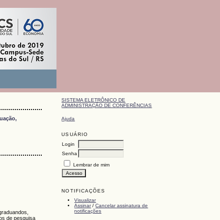
SISTEMA ELETRÔNICO DE
ADMINISTRAÇÃO DE CONFERÊNCIAS
duação,
Ajuda
USUÁRIO
Login
Senha
Lembrar de mim
NOTIFICAÇÕES
Visualizar
Assinar
/
Cancelar assinatura de
notificações
-graduandos,
tos de pesquisa