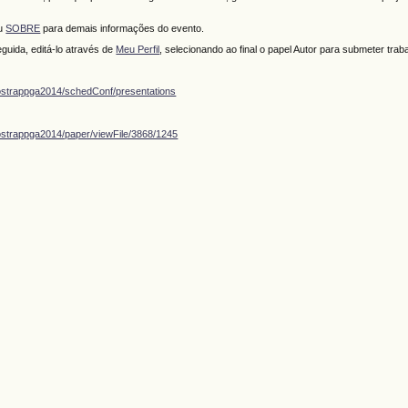
ou
SOBRE
para demais informações do evento.
guida, editá-lo através de
Meu Perfil
, selecionando ao final o papel Autor para submeter trab
ostrappga2014/schedConf/presentations
ostrappga2014/paper/viewFile/3868/1245