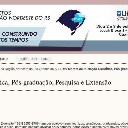
QUISA
EDIÇÕES ANTERIORES
 da Região Nordeste do Rio Grande do Sul
>
XIV Mostra de Iniciação Científica, Pós-gra
ica, Pós-graduação, Pesquisa e Extensão
e Extensão (
ISSN
2357-9706)
tem por objetivo reunir técnicos, tecnólogos, graduandos, pós
s e afins, para que possam divulgar seus estudos, gerar ideias e desenvolver novos proje