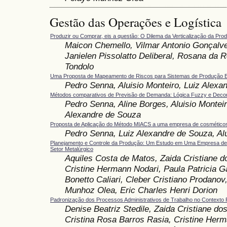
Gestão das Operações e Logística
Produzir ou Comprar, eis a questão: O Dilema da Verticalização da Pro
Maicon Chemello, Vilmar Antonio Gonçalve
Janielen Pissolatto Deliberal, Rosana da R
Tondolo
Uma Proposta de Mapeamento de Riscos para Sistemas de Produção 
Pedro Senna, Aluisio Monteiro, Luiz Alexa
Métodos comparativos de Previsão de Demanda: Lógica Fuzzy e Deco
Pedro Senna, Aline Borges, Aluisio Monteir
Alexandre de Souza
Proposta de Aplicação do Método MIACS a uma empresa de cosmético
Pedro Senna, Luiz Alexandre de Souza, Alu
Planejamento e Controle da Produção: Um Estudo em Uma Empresa de
Setor Metalúrgico
Aquiles Costa de Matos, Zaida Cristiane do
Cristine Hermann Nodari, Paula Patricia G
Bonetto Caliari, Cleber Cristiano Prodanov
Munhoz Olea, Eric Charles Henri Dorion
Padronização dos Processos Administrativos de Trabalho no Contexto 
Denise Beatriz Stedile, Zaida Cristiane dos
Cristina Rosa Barros Rasia, Cristine Herm