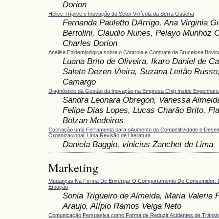
Dorion
Hélice Tríplice e Inovação do Setor Vinícola da Serra Gaúcha
Fernanda Pauletto DArrigo, Ana Virginia Gi
Bertolini, Claudio Nunes, Pelayo Munhoz O
Charles Dorion
Análise Epidemiológica sobre o Controle e Combate da Brucelose Bovin
Luana Brito de Oliveira, Ikaro Daniel de Ca
Salete Dezen Vieira, Suzana Leitão Russo,
Camargo
Diagnóstico da Gestão da Inovação na Empresa Chip Inside Engenharia
Sandra Leonara Obregon, Vanessa Almeida 
Felipe Dias Lopes, Lucas Charão Brito, Fl
Bolzan Medeiros
Cocriação uma Ferramenta para oAumento da Competitividade e Des
Organizacional: Uma Revisão de Literatura
Daniela Baggio, vinicius Zanchet de Lima
Marketing
Mudanças Na Forma De Enxergar O Comportamento Do Consumidor: 
Emoção
Sonia Trigueiro de Almeida, Maria Valeria 
Araujo, Alípio Ramos Veiga Neto
Comunicação Persuasiva como Forma de Reduzir Acidentes de Trânsito