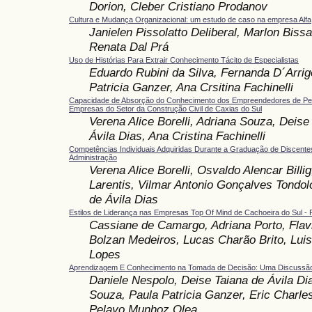
Dorion, Cleber Cristiano Prodanov
Cultura e Mudança Organizacional: um estudo de caso na empresa Alfa
Janielen Pissolatto Deliberal, Marlon Biss
Renata Dal Prá
Uso de Histórias Para Extrair Conhecimento Tácito de Especialistas
Eduardo Rubini da Silva, Fernanda D´Arrig
Patricia Ganzer, Ana Crsitina Fachinelli
Capacidade de Absorção do Conhecimento dos Empreendedores de Pe
Empresas do Setor da Construção Civil de Caxias do Sul
Verena Alice Borelli, Adriana Souza, Deise
Ávila Dias, Ana Cristina Fachinelli
Competências Individuais Adquiridas Durante a Graduação de Discente
Administração
Verena Alice Borelli, Osvaldo Alencar Billi
Larentis, Vilmar Antonio Gonçalves Tondol
de Ávila Dias
Estilos de Liderança nas Empresas Top Of Mind de Cachoeira do Sul -
Cassiane de Camargo, Adriana Porto, Flav
Bolzan Medeiros, Lucas Charão Brito, Luis
Lopes
Aprendizagem E Conhecimento na Tomada de Decisão: Uma Discussão
Daniele Nespolo, Deise Taiana de Ávila Di
Souza, Paula Patricia Ganzer, Eric Charle
Pelayo Munhoz Olea