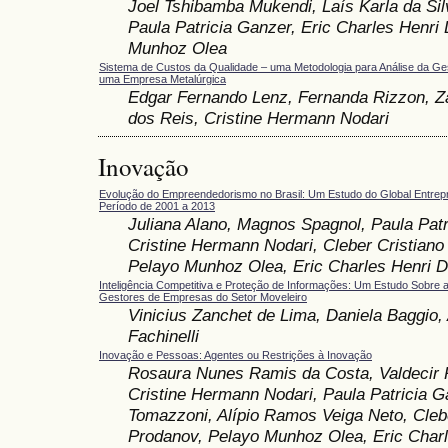
Joel Tshibamba Mukendi, Laís Karla da Sil
Paula Patricia Ganzer, Eric Charles Henri 
Munhoz Olea
Sistema de Custos da Qualidade – uma Metodologia para Análise da G
uma Empresa Metalúrgica
Edgar Fernando Lenz, Fernanda Rizzon, Za
dos Reis, Cristine Hermann Nodari
Inovação
Evolução do Empreendedorismo no Brasil: Um Estudo do Global Entrepr
Período de 2001 a 2013
Juliana Alano, Magnos Spagnol, Paula Patr
Cristine Hermann Nodari, Cleber Cristiano
Pelayo Munhoz Olea, Eric Charles Henri D
Inteligência Competitiva e Proteção de Informações: Um Estudo Sobre
Gestores de Empresas do Setor Moveleiro
Vinicius Zanchet de Lima, Daniela Baggio, 
Fachinelli
Inovação e Pessoas: Agentes ou Restrições à Inovação
Rosaura Nunes Ramis da Costa, Valdecir 
Cristine Hermann Nodari, Paula Patricia G
Tomazzoni, Alípio Ramos Veiga Neto, Cleb
Prodanov, Pelayo Munhoz Olea, Eric Charl