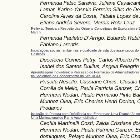
Fernanda Fabio Saraiva, Juliana Cavalcan
Lamar, Karina Yasmin Ferreira Silva de D
Carolina Alves da Costa, Tábata Lopes de
Eliana Andréa Severo, Marcia Rohr Cruz
Reflexão Teórica a Respeito das Origens Conceituais de Exploration e 
March
Fernanda Pauletto D´Arrigo, Eduardo Rubin
Fabiano Larentis
Implicações sociais, ambientais e qualidade de vida dos assentados do 
Castilhos
Deoclecio Gomes Petry, Carlos Alberto Pir
Isabel dos Santos Dullius, Angela Pelegrin
Aprendizagem Inovadora: o Processo de Formação de Administradores 
na Sociedade do Conhecimento do Século XXI
Priscila Nesello, Cassiane Chais, Claudio 
Corrêa de Mello, Paula Patricia Ganzer, Cr
Hermann Nodari, Paulo Fernando Pinto Bar
Munhoz Olea, Eric Charles Henri Dorion, C
Prodanov
Inclusão da Pessoa com Deficiência nas Empresas: Uma Discussão no
Uma Multinacional do Ramo Automobilístico
Cecília Martinelli Costi, Zaida Cristiane do
Hermann Nodari, Paula Patricia Ganzer, E
domingues, Pelayo Munhoz Olea, Eric Cha