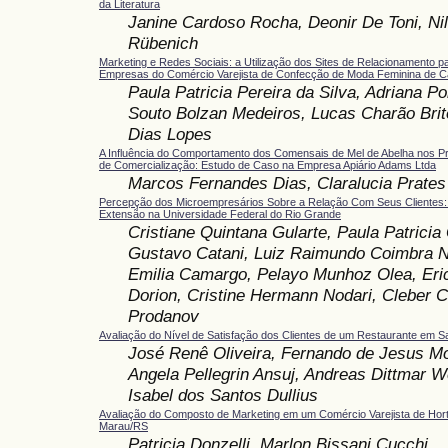
da Literatura
Janine Cardoso Rocha, Deonir De Toni, Nil
Rübenich
Marketing e Redes Sociais: a Utilização dos Sites de Relacionamento p
Empresas do Comércio Varejista de Confecção de Moda Feminina de C
Paula Patricia Pereira da Silva, Adriana Por
Souto Bolzan Medeiros, Lucas Charão Brito
Dias Lopes
A Influência do Comportamento dos Comensais de Mel de Abelha nos P
de Comercialização: Estudo de Caso na Empresa Apiário Adams Ltda
Marcos Fernandes Dias, Claralucia Prate
Percepção dos Microempresários Sobre a Relação Com Seus Clientes:
Extensão na Universidade Federal do Rio Grande
Cristiane Quintana Gularte, Paula Patricia
Gustavo Catani, Luiz Raimundo Coimbra N
Emilia Camargo, Pelayo Munhoz Olea, Eric
Dorion, Cristine Hermann Nodari, Cleber C
Prodanov
Avaliação do Nível de Satisfação dos Clientes de um Restaurante em 
José Renê Oliveira, Fernando de Jesus Mor
Angela Pellegrin Ansuj, Andreas Dittmar W
Isabel dos Santos Dullius
Avaliação do Composto de Marketing em um Comércio Varejista de Hortif
Marau/RS
Patricia Donzelli, Marlon Bissani Cucchi