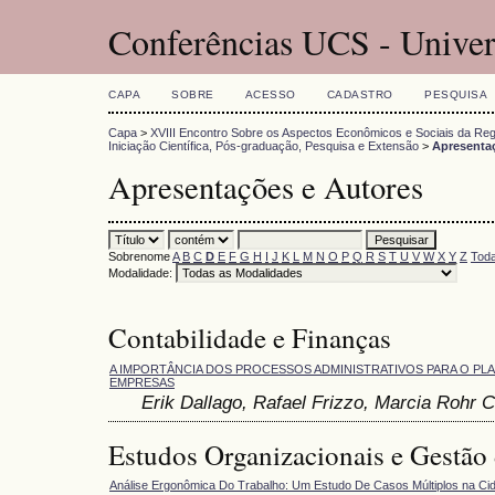
Conferências UCS - Univer
CAPA
SOBRE
ACESSO
CADASTRO
PESQUISA
Capa
>
XVIII Encontro Sobre os Aspectos Econômicos e Sociais da Reg
Iniciação Científica, Pós-graduação, Pesquisa e Extensão
>
Apresenta
Apresentações e Autores
Sobrenome
A
B
C
D
E
F
G
H
I
J
K
L
M
N
O
P
Q
R
S
T
U
V
W
X
Y
Z
Toda
Modalidade:
Contabilidade e Finanças
A IMPORTÂNCIA DOS PROCESSOS ADMINISTRATIVOS PARA O P
EMPRESAS
Erik Dallago, Rafael Frizzo, Marcia Rohr 
Estudos Organizacionais e Gestão
Análise Ergonômica Do Trabalho: Um Estudo De Casos Múltiplos na Ci