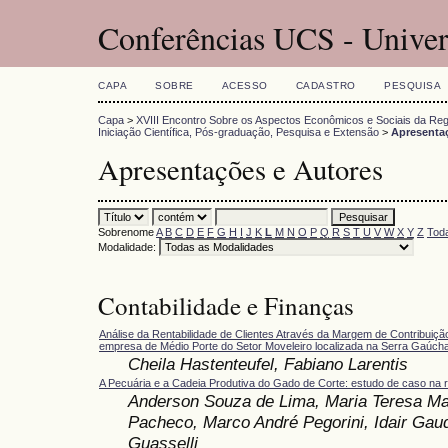
Conferências UCS - Univer
CAPA
SOBRE
ACESSO
CADASTRO
PESQUISA
Capa
>
XVIII Encontro Sobre os Aspectos Econômicos e Sociais da Reg
Iniciação Científica, Pós-graduação, Pesquisa e Extensão
>
Apresenta
Apresentações e Autores
Sobrenome
A
B
C
D
E
F
G
H
I
J
K
L
M
N
O
P
Q
R
S
T
U
V
W
X
Y
Z
Tod
Modalidade:
Contabilidade e Finanças
Análise da Rentabilidade de Clientes Através da Margem de Contribui
empresa de Médio Porte do Setor Moveleiro localizada na Serra Gaúch
Cheila Hastenteufel, Fabiano Larentis
A Pecuária e a Cadeia Produtiva do Gado de Corte: estudo de caso na 
Anderson Souza de Lima, Maria Teresa Mar
Pacheco, Marco André Pegorini, Idair Gaud
Guasselli