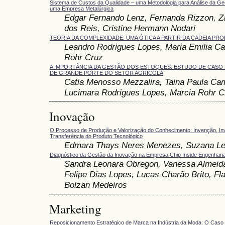
Sistema de Custos da Qualidade – uma Metodologia para Análise da G
uma Empresa Metalúrgica
Edgar Fernando Lenz, Fernanda Rizzon, Za
dos Reis, Cristine Hermann Nodari
TEORIA DA COMPLEXIDADE: UMA ÓTICA A PARTIR DA CADEIA PRO
Leandro Rodrigues Lopes, Maria Emilia C
Rohr Cruz
A IMPORTÂNCIA DA GESTÃO DOS ESTOQUES: ESTUDO DE CASO
DE GRANDE PORTE DO SETOR AGRICOLA
Catia Menosso Mezzalira, Taina Paula Ca
Lucimara Rodrigues Lopes, Marcia Rohr C
Inovação
O Processo de Produção e Valorização do Conhecimento: Invenção, In
Transferência do Produto Tecnológico
Edmara Thays Neres Menezes, Suzana Le
Diagnóstico da Gestão da Inovação na Empresa Chip Inside Engenharia
Sandra Leonara Obregon, Vanessa Almeida 
Felipe Dias Lopes, Lucas Charão Brito, Fl
Bolzan Medeiros
Marketing
Reposicionamento Estratégico de Marca na Indústria da Moda: O Cas