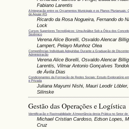
Fabiano Larentis
A Integração entre os Orçamentos Municipais e os Planos Plurianuais:
de Aguiar-RS
Ricardo da Rosa Nogueira, Fernando do 
Lock
Cursos Superiores Tecnológicos: Uma Análise Sob a Ótica dos Concei
Sistêmico
Verena Alice Borelli, Osvaldo Alencar Billi
Lampert, Pelayo Munhoz Olea
Competências Individuais Adquiridas Durante a Graduação de Discente
Administração
Verena Alice Borelli, Osvaldo Alencar Billi
Larentis, Vilmar Antonio Gonçalves Tondol
de Ávila Dias
Condicionantes da Formação de Redes Sociais: Estudo Exploratório e
e Privada
Juliana Mayumi Nishi, Mauri Leodir Löbler,
Silinske
Gestão das Operações e Logística
Identificação e Rastreabilidade: A Importância desta Prática no Setor de
Michael Cristian Cardoso, Edson Lopes, M
Cruz