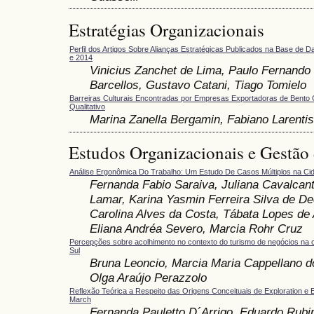
Estratégias Organizacionais
Perfil dos Artigos Sobre Alianças Estratégicas Publicados na Base de D
e 2014
Vinicius Zanchet de Lima, Paulo Fernando 
Barcellos, Gustavo Catani, Tiago Tomielo
Barreiras Culturais Encontradas por Empresas Exportadoras de Bento
Qualitativo
Marina Zanella Bergamin, Fabiano Larentis
Estudos Organizacionais e Gestão
Análise Ergonômica Do Trabalho: Um Estudo De Casos Múltiplos na Ci
Fernanda Fabio Saraiva, Juliana Cavalcan
Lamar, Karina Yasmin Ferreira Silva de D
Carolina Alves da Costa, Tábata Lopes de
Eliana Andréa Severo, Marcia Rohr Cruz
Percepções sobre acolhimento no contexto do turismo de negócios na 
Sul
Bruna Leoncio, Marcia Maria Cappellano d
Olga Araújo Perazzolo
Reflexão Teórica a Respeito das Origens Conceituais de Exploration e 
March
Fernanda Pauletto D´Arrigo, Eduardo Rubin