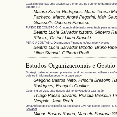
Capital Intelectual: uma análise para empresa do segmento da fruticultu
Vacaria-RS
Maiara Xavier Rodrigues, Maria Teresa Mar
Pacheco, Marco André Pegorini, Idair Gaud
Guasselli, Oderson Panosso
FUNDO DE COMERCIO: O Intangível de maior relevância para as em
Beatriz Lucia Salvador bizotto, Gilberto Ra
Ribeiro, Gisiani Lilian Stancki
PERICIA CONTÁBIL: Organizando Finanças e Apurando Haveres
Beatriz Lucia Salvador Bizotto, Bruno Ribei
Lilian Stancki, Gilberto Reali
Estudos Organizacionais e Gestão
Strategic balance between prevention and response and adherence of e
policies in information security: a case study
Gregório Bastos Neto, Priscila Bresolin Ti
Rodrigues, François Coallier
Coaching de Vida: auto-desenvolvimento voltado à satisfação
Thiago Paese Savaris, Priscila Bresolin Tis
Nespolo, Jane Rech
Uma Análise da Participação da Sociedade Civil nas Redes Sociais: O
Salvador
Milene Bastos Rocha, Marcelo Santana Sil