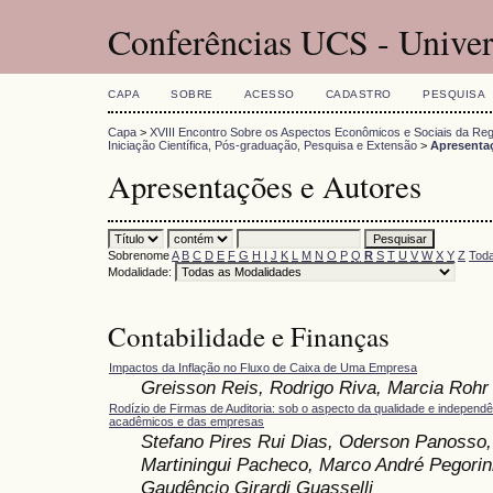
Conferências UCS - Univer
CAPA
SOBRE
ACESSO
CADASTRO
PESQUISA
Capa
>
XVIII Encontro Sobre os Aspectos Econômicos e Sociais da Reg
Iniciação Científica, Pós-graduação, Pesquisa e Extensão
>
Apresenta
Apresentações e Autores
Sobrenome
A
B
C
D
E
F
G
H
I
J
K
L
M
N
O
P
Q
R
S
T
U
V
W
X
Y
Z
Toda
Modalidade:
Contabilidade e Finanças
Impactos da Inflação no Fluxo de Caixa de Uma Empresa
Greisson Reis, Rodrigo Riva, Marcia Rohr
Rodízio de Firmas de Auditoria: sob o aspecto da qualidade e independ
acadêmicos e das empresas
Stefano Pires Rui Dias, Oderson Panosso,
Martiningui Pacheco, Marco André Pegorini
Gaudêncio Girardi Guasselli