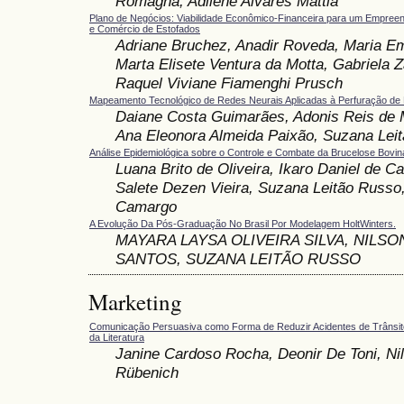
Romagna, Adilene Alvares Mattia
Plano de Negócios: Viabilidade Econômico-Financeira para um Empree
e Comércio de Estofados
Adriane Bruchez, Anadir Roveda, Maria Em
Marta Elisete Ventura da Motta, Gabriela 
Raquel Viviane Fiamenghi Prusch
Mapeamento Tecnológico de Redes Neurais Aplicadas à Perfuração de 
Daiane Costa Guimarães, Adonis Reis de M
Ana Eleonora Almeida Paixão, Suzana Lei
Análise Epidemiológica sobre o Controle e Combate da Brucelose Bovin
Luana Brito de Oliveira, Ikaro Daniel de Ca
Salete Dezen Vieira, Suzana Leitão Russo,
Camargo
A Evolução Da Pós-Graduação No Brasil Por Modelagem HoltWinters.
MAYARA LAYSA OLIVEIRA SILVA, NILS
SANTOS, SUZANA LEITÃO RUSSO
Marketing
Comunicação Persuasiva como Forma de Reduzir Acidentes de Trânsito
da Literatura
Janine Cardoso Rocha, Deonir De Toni, Nil
Rübenich