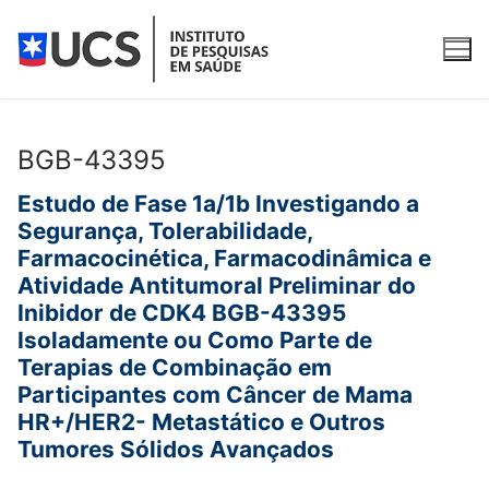
Pular
para
o
conteúdo
BGB-43395
O Instituto
Estudo de Fase 1a/1b Investigando a
Segurança, Tolerabilidade,
Apresentação
Para participantes
Farmacocinética, Farmacodinâmica e
Atividade Antitumoral Preliminar do
Equipe
O que é pesquisa clínica?
Pesquisas clínicas
Inibidor de CDK4 BGB-43395
Qualidade
Fases da pesquisa clínica
Pesquisas clínicas com recrutamento aberto
Isoladamente ou Como Parte de
Serviços
Terapias de Combinação em
Publicações
Como participar
Pesquisas clínicas em andamento
Água Purificada e Ultrapurificada
Contato
Participantes com Câncer de Mama
HR+/HER2- Metastático e Outros
Pesquisas concluídas
REDCap
Tumores Sólidos Avançados