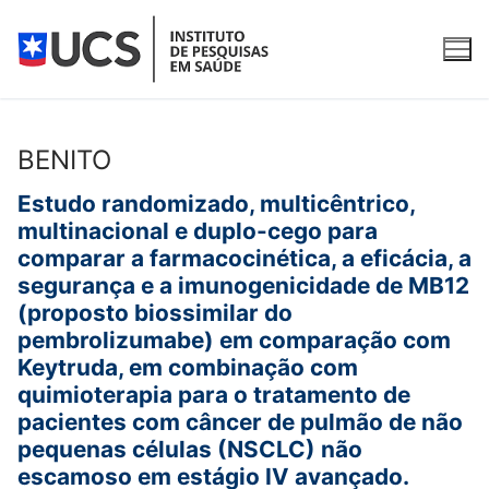
Pular
para
o
conteúdo
BENITO
O Instituto
Estudo randomizado, multicêntrico,
multinacional e duplo-cego para
Apresentação
Para participantes
comparar a farmacocinética, a eficácia, a
segurança e a imunogenicidade de MB12
Equipe
O que é pesquisa clínica?
Pesquisas clínicas
(proposto biossimilar do
Qualidade
Fases da pesquisa clínica
Pesquisas clínicas com recrutamento aberto
pembrolizumabe) em comparação com
Serviços
Keytruda, em combinação com
Publicações
Como participar
Pesquisas clínicas em andamento
Água Purificada e Ultrapurificada
Contato
quimioterapia para o tratamento de
pacientes com câncer de pulmão de não
Pesquisas concluídas
REDCap
pequenas células (NSCLC) não
escamoso em estágio IV avançado.