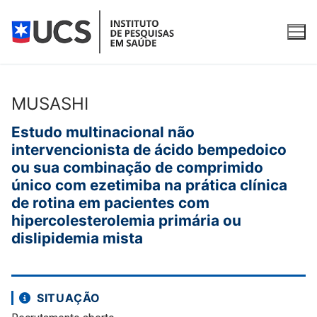
Pular
para
o
conteúdo
MUSASHI
O Instituto
Estudo multinacional não
intervencionista de ácido bempedoico
Apresentação
Para participantes
ou sua combinação de comprimido
único com ezetimiba na prática clínica
Equipe
O que é pesquisa clínica?
Pesquisas clínicas
de rotina em pacientes com
Qualidade
Fases da pesquisa clínica
Pesquisas clínicas com recrutamento aberto
hipercolesterolemia primária ou
Serviços
dislipidemia mista
Publicações
Como participar
Pesquisas clínicas em andamento
Água Purificada e Ultrapurificada
Contato
Pesquisas concluídas
REDCap
SITUAÇÃO