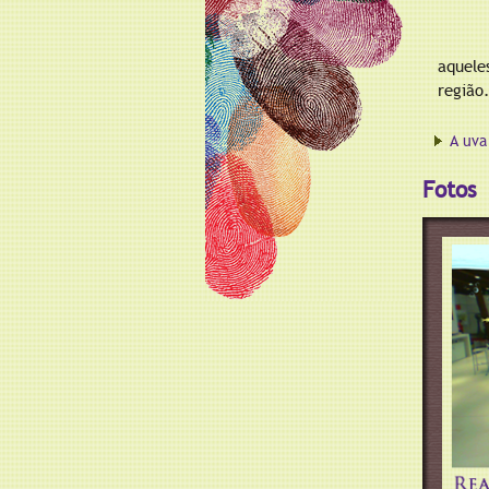
aquele
região
A uva
Fotos