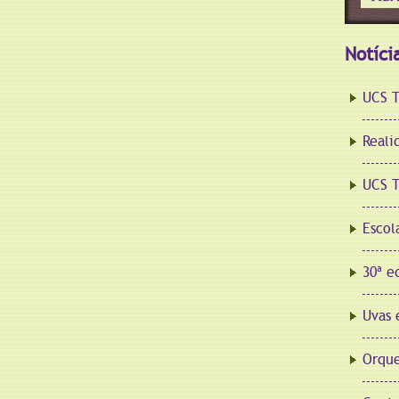
Notíci
UCS T
Reali
UCS T
Escol
30ª e
Uvas 
Orque