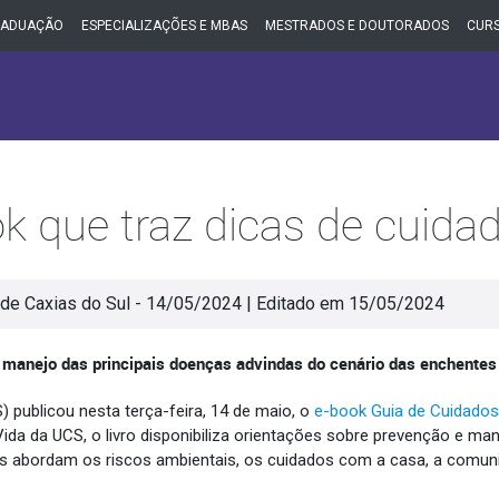
RADUAÇÃO
ESPECIALIZAÇÕES E MBAS
MESTRADOS E DOUTORADOS
CURS
k que traz dicas de cuid
de Caxias do Sul - 14/05/2024 | Editado em 15/05/2024
 e manejo das principais doenças advindas do cenário das enchente
) publicou nesta terça-feira, 14 de maio, o
e-book Guia de Cuidado
da da UCS, o livro disponibiliza orientações sobre prevenção e man
s abordam os riscos ambientais, os cuidados com a casa, a comuni