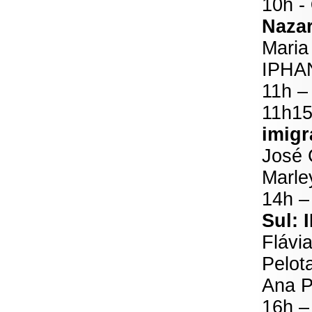
10h -
Naza
Maria
IPHA
11h 
11h1
imigr
José 
Marle
14h 
Sul: 
Flávi
Pelot
Ana P
16h 