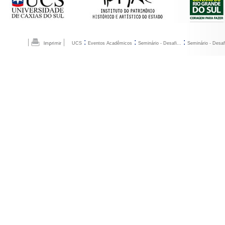
:
:
:
UCS
Eventos Acadêmicos
Seminário - Desafi...
Seminário - Desafi