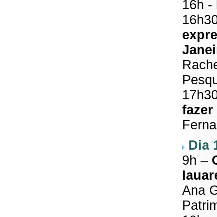
16h -
16h3
expre
Janei
Rache
Pesqu
17h3
fazer
Fern
Dia 
9h –
Iauar
Ana G
Patri