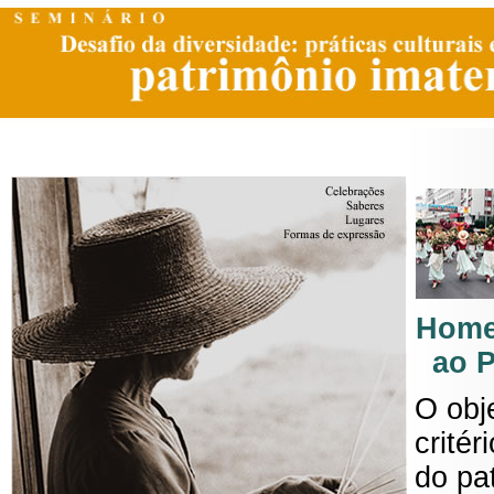
Home
ao 
O obj
critér
do pat