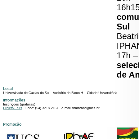
16h15
comu
Sul
Beatr
IPHA
17h 
selec
de A
Local
Universidade de Caxias do Sul – Auditório do Bloco H – Cidade Universitária
Informações
Inscrições (gratuitas)
Projeto Ecirs
- Fone: (54) 3218-2167 - e-mail: tbmbrand@ucs.br
Promoção