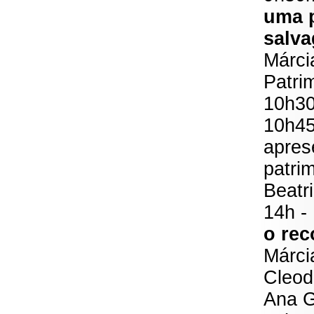
uma p
salva
Márci
Patri
10h3
10h45
apres
patrim
Beatr
14h 
o rec
Márci
Cleod
Ana G