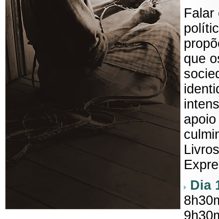
Falar
políti
propõ
que o
socie
ident
inten
apoio
culmi
Livro
Expre
Dia 
8h30
9h30