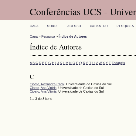
Conferências UCS - Univer
CAPA
SOBRE
ACESSO
CADASTRO
PESQUISA
Capa
>
Pesquisa
>
Índice de Autores
Índice de Autores
A
B
C
D
E
F
G
H
I
J
K
L
M
N
O
P
Q
R
S
T
U
V
W
X
Y
Z
Toda(o)s
C
Cioato, Alexandra Carol
, Universidade de Caxias do Sul
Cioato, Ana Vitória
, Universidade de Caxias do Sul
Cioato, Ana Vitória
, Universidade de Caxias do Sul
1 a 3 de 3 itens