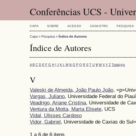
Conferências UCS - Univer
CAPA
SOBRE
ACESSO
CADASTRO
PESQUISA
Capa
>
Pesquisa
>
Índice de Autores
Índice de Autores
A
B
C
D
E
F
G
H
I
J
K
L
M
N
O
P
Q
R
S
T
U
V
W
X
Y
Z
Toda(o)s
V
Valeski de Almeida, João Paulo João
, <p>Univ
Vargas, Juliano
, Universidade Federal do Piau
Veadrigo, Ariane Cristina
, Universidade de Cax
Ventura da Motta, Marta Elisete
, UCS
Vidal, Ulisses Cardoso
Vidor, Gabriel
, Universidade de Caxias do Su
1 a 6 de 6 itens