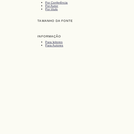
Por Conferência
Por Autor
Por título
TAMANHO DA FONTE
INFORMAÇÃO
Para leitores
Para Autores