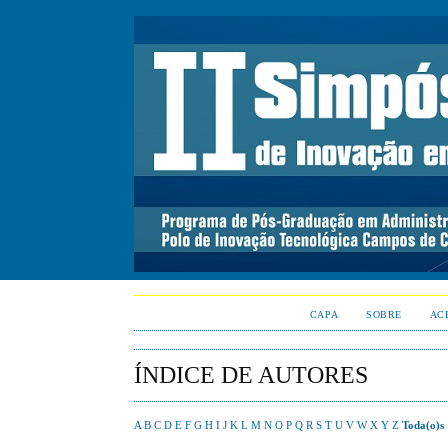
CAPA
SOBRE
AC
ÍNDICE DE AUTORES
A
B
C
D
E
F
G
H
I
J
K
L
M
N
O
P
Q
R
S
T
U
V
W
X
Y
Z
Toda(o)s