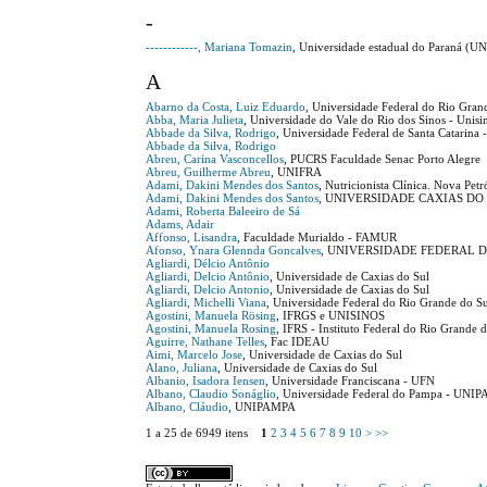
-
------------, Mariana Tomazin
, Universidade estadual do Paran
A
Abarno da Costa, Luiz Eduardo
, Universidade Federal do Rio Gra
Abba, Maria Julieta
, Universidade do Vale do Rio dos Sinos - Unisi
Abbade da Silva, Rodrigo
, Universidade Federal de Santa Catarina
Abbade da Silva, Rodrigo
Abreu, Carina Vasconcellos
, PUCRS Faculdade Senac Porto Alegre
Abreu, Guilherme Abreu
, UNIFRA
Adami, Dakini Mendes dos Santos
, Nutricionista Clínica. Nova Petr
Adami, Dakini Mendes dos Santos
, UNIVERSIDADE CAXIAS DO
Adami, Roberta Baleeiro de Sá
Adams, Adair
Affonso, Lisandra
, Faculdade Murialdo - FAMUR
Afonso, Ynara Glennda Goncalves
, UNIVERSIDADE FEDERAL 
Agliardi, Délcio Antônio
Agliardi, Delcio Antônio
, Universidade de Caxias do Sul
Agliardi, Delcio Antonio
, Universidade de Caxias do Sul
Agliardi, Michelli Viana
, Universidade Federal do Rio Grande do 
Agostini, Manuela Rösing
, IFRGS e UNISINOS
Agostini, Manuela Rosing
, IFRS - Instituto Federal do Rio Grande 
Aguirre, Nathane Telles
, Fac IDEAU
Aimi, Marcelo Jose
, Universidade de Caxias do Sul
Alano, Juliana
, Universidade de Caxias do Sul
Albanio, Isadora Iensen
, Universidade Franciscana - UFN
Albano, Claudio Sonáglio
, Universidade Federal do Pampa - UNI
Albano, Cláudio
, UNIPAMPA
1 a 25 de 6949 itens
1
2
3
4
5
6
7
8
9
10
>
>>