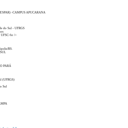
á (UNESPAR) -CAMPUS APUCARANA
nde do Sul - UFRGS
nos
 - UFSC<br />
ópolis/RS.
 SUL
DO PARÁ
Sul (UFRGS)
do Sul
PAMPA