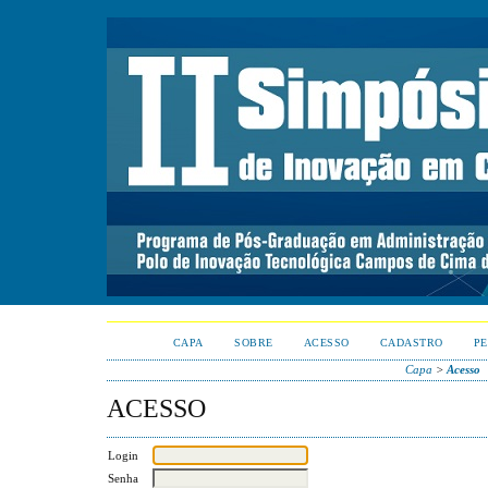
CAPA
SOBRE
ACESSO
CADASTRO
PE
Capa
>
Acesso
ACESSO
Login
Senha