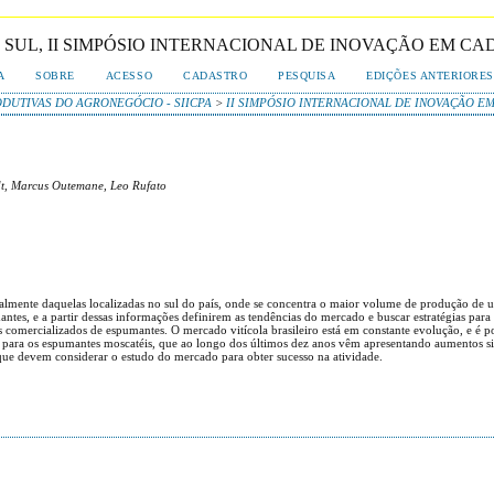
 SUL, II SIMPÓSIO INTERNACIONAL DE INOVAÇÃO EM C
A
SOBRE
ACESSO
CADASTRO
PESQUISA
EDIÇÕES ANTERIORES
ODUTIVAS DO AGRONEGÓCIO - SIICPA
>
II SIMPÓSIO INTERNACIONAL DE INOVAÇÃO 
dt, Marcus Outemane, Leo Rufato
almente daquelas localizadas no sul do país, onde se concentra o maior volume de produção de uv
ntes, e a partir dessas informações definirem as tendências do mercado e buscar estratégias par
 comercializados de espumantes. O mercado vitícola brasileiro está em constante evolução, e é p
para os espumantes moscatéis, que ao longo dos últimos dez anos vêm apresentando aumentos sig
 que devem considerar o estudo do mercado para obter sucesso na atividade.