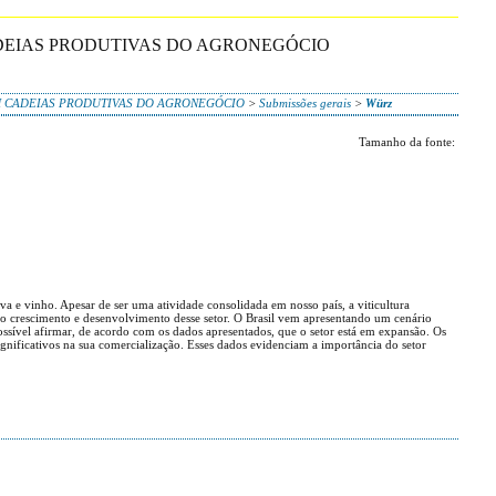
ADEIAS PRODUTIVAS DO AGRONEGÓCIO
EM CADEIAS PRODUTIVAS DO AGRONEGÓCIO
>
Submissões gerais
>
Würz
Tamanho da fonte:
a e vinho. Apesar de ser uma atividade consolidada em nosso país, a viticultura
a o crescimento e desenvolvimento desse setor. O Brasil vem apresentando um cenário
ossível afirmar, de acordo com os dados apresentados, que o setor está em expansão. Os
nificativos na sua comercialização. Esses dados evidenciam a importância do setor