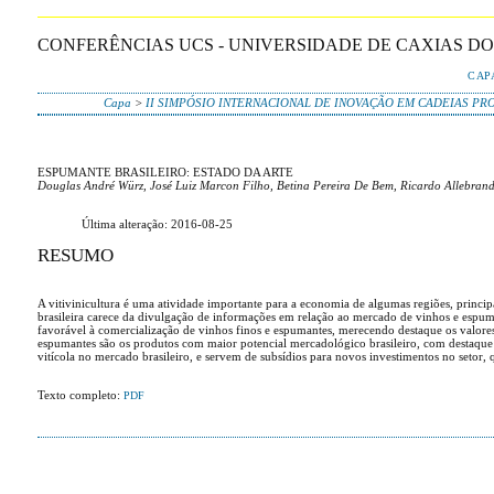
CONFERÊNCIAS UCS - UNIVERSIDADE DE CAXIAS DO
CAP
Capa
>
II SIMPÓSIO INTERNACIONAL DE INOVAÇÃO EM CADEIAS PR
ESPUMANTE BRASILEIRO: ESTADO DA ARTE
Douglas André Würz, José Luiz Marcon Filho, Betina Pereira De Bem, Ricardo Allebran
Última alteração: 2016-08-25
RESUMO
A vitivinicultura é uma atividade importante para a economia de algumas regiões, princip
brasileira carece da divulgação de informações em relação ao mercado de vinhos e espuma
favorável à comercialização de vinhos finos e espumantes, merecendo destaque os valores
espumantes são os produtos com maior potencial mercadológico brasileiro, com destaque 
vitícola no mercado brasileiro, e servem de subsídios para novos investimentos no setor,
Texto completo:
PDF