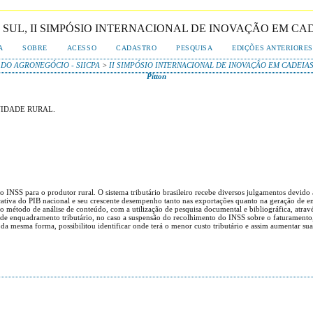
 SUL, II SIMPÓSIO INTERNACIONAL DE INOVAÇÃO EM C
A
SOBRE
ACESSO
CADASTRO
PESQUISA
EDIÇÕES ANTERIORES
 DO AGRONEGÓCIO - SIICPA
>
II SIMPÓSIO INTERNACIONAL DE INOVAÇÃO EM CADEI
Pitton
VIDADE RURAL.
 INSS para o produtor rural. O sistema tributário brasileiro recebe diversos julgamentos devido 
ficativa do PIB nacional e seu crescente desempenho tanto nas exportações quanto na geração de 
o método de análise de conteúdo, com a utilização de pesquisa documental e bibliográfica, atravé
e enquadramento tributário, no caso a suspensão do recolhimento do INSS sobre o faturamento, 
 da mesma forma, possibilitou identificar onde terá o menor custo tributário e assim aumentar sua