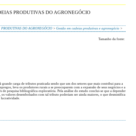
ADEIAS PRODUTIVAS DO AGRONEGÓCIO
AS PRODUTIVAS DO AGRONEGÓCIO
>
Gestão em cadeias produtivas e agronegócio
>
Tamanho da fonte:
à grande carga de tributos praticada sendo que um dos setores que mais contribui para a
empregos, leva os produtores rurais a se preocuparem com a expansão de seus negócios e a
s de pesquisa bibliográfica exploratória. Pela análise do estudo conclui-se que a depender
os valores desembolsados com tal tributo poderiam ser ainda maiores, o que desmistifica
 lucratividade.