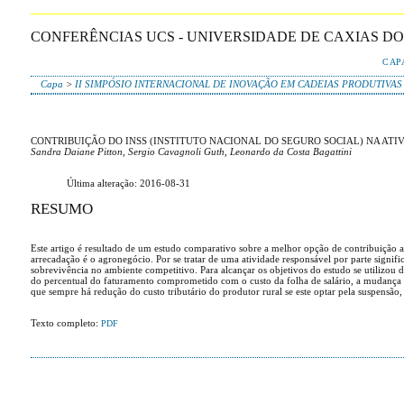
CONFERÊNCIAS UCS - UNIVERSIDADE DE CAXIAS DO
CAP
Capa
>
II SIMPÓSIO INTERNACIONAL DE INOVAÇÃO EM CADEIAS PRODUTIVAS
CONTRIBUIÇÃO DO INSS (INSTITUTO NACIONAL DO SEGURO SOCIAL) NA ATI
Sandra Daiane Pitton, Sergio Cavagnoli Guth, Leonardo da Costa Bagattini
Última alteração: 2016-08-31
RESUMO
Este artigo é resultado de um estudo comparativo sobre a melhor opção de contribuição ao
arrecadação é o agronegócio. Por se tratar de uma atividade responsável por parte signi
sobrevivência no ambiente competitivo. Para alcançar os objetivos do estudo se utilizou d
do percentual do faturamento comprometido com o custo da folha de salário, a mudança d
que sempre há redução do custo tributário do produtor rural se este optar pela suspensão,
Texto completo:
PDF