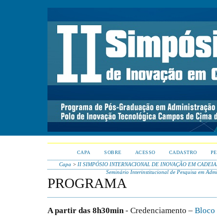
CAPA
SOBRE
ACESSO
CADASTRO
PE
Capa
>
II SIMPÓSIO INTERNACIONAL DE INOVAÇÃO EM CADEIA
Seminário Interinstitucional de Pesquisa em Adm
PROGRAMA
A partir das 8h30min
- Credenciamento –
Bloco 