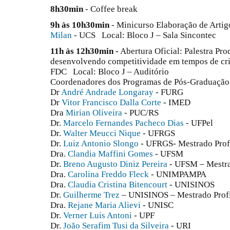
8h30min
- Coffee break
9h às 10h30min
- Minicurso Elaboração de Artig
Milan
- UCS Local: Bloco J – Sala Sincontec
11h às 12h30min -
Abertura Oficial: Palestra Pro
desenvolvendo competitividade em tempos de cri
FDC Local: Bloco J – Auditório
Coordenadores dos Programas de Pós-Graduação 
Dr
André Andrade Longaray
- FURG
Dr
Vitor Francisco Dalla Corte
- IMED
Dra
Mirian Oliveira
- PUC/RS
Dr.
Marcelo Fernandes Pacheco Dias
- UFPel
Dr.
Walter Meucci Nique
- UFRGS
Dr.
Luiz Antonio Slongo
- UFRGS- Mestrado Prof
Dra.
Clandia Maffini Gomes
- UFSM
Dr.
Breno Augusto Diniz Pereira
- UFSM – Mestra
Dra.
Carolina Freddo Fleck
- UNIMPAMPA
Dra.
Claudia Cristina Bitencourt
- UNISINOS
Dr.
Guilherme Trez
– UNISINOS – Mestrado Profi
Dra.
Rejane Maria Alievi
- UNISC
Dr.
Verner Luis Antoni
- UPF
Dr.
João Serafim Tusi da Silveira
- URI