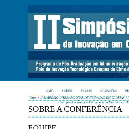
CAPA
SOBRE
ACESSO
CADASTRO
PE
Capa
>
II SIMPÓSIO INTERNACIONAL DE INOVAÇÃO EM CADEIAS P
Científica Da Área Do Conhecimento De Ciências D
SOBRE A CONFERÊNCIA
EQUIPE