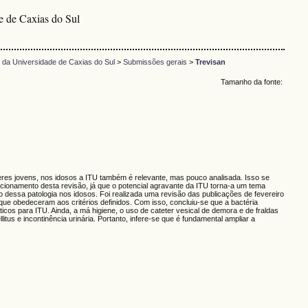
e de Caxias do Sul
da Universidade de Caxias do Sul
>
Submissões gerais
>
Trevisan
Tamanho da fonte:
eres jovens, nos idosos a ITU também é relevante, mas pouco analisada. Isso se
cionamento desta revisão, já que o potencial agravante da ITU torna-a um tema
ão dessa patologia nos idosos. Foi realizada uma revisão das publicações de fevereiro
ue obedeceram aos critérios definidos. Com isso, concluiu-se que a bactéria
os para ITU. Ainda, a má higiene, o uso de cateter vesical de demora e de fraldas
tus e incontinência urinária. Portanto, infere-se que é fundamental ampliar a