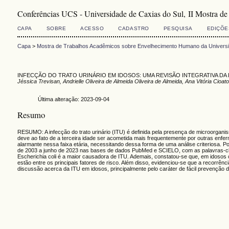
Conferências UCS - Universidade de Caxias do Sul, II Mostra d
CAPA
SOBRE
ACESSO
CADASTRO
PESQUISA
EDIÇÕE
Capa
>
Mostra de Trabalhos Acadêmicos sobre Envelhecimento Humano da Universi
INFECÇÃO DO TRATO URINÁRIO EM IDOSOS: UMA REVISÃO INTEGRATIVA DA
Jéssica Trevisan, Andrielle Oliveira de Almeida Oliveira de Almeida, Ana Vitória Cioat
Última alteração: 2023-09-04
Resumo
RESUMO: A infecção do trato urinário (ITU) é definida pela presença de microorgan
deve ao fato de a terceira idade ser acometida mais frequentemente por outras enfe
alarmante nessa faixa etária, necessitando dessa forma de uma análise criteriosa. Po
de 2003 a junho de 2023 nas bases de dados PubMed e SCIELO, com as palavras-chave 
Escherichia coli é a maior causadora de ITU. Ademais, constatou-se que, em idosos 
estão entre os principais fatores de risco. Além disso, evidenciou-se que a recorrênc
discussão acerca da ITU em idosos, principalmente pelo caráter de fácil prevenção de