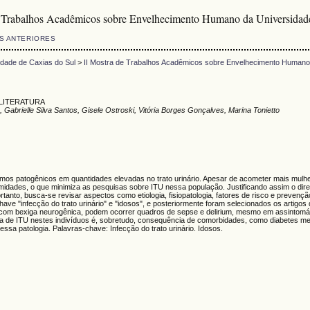
e Trabalhos Acadêmicos sobre Envelhecimento Humano da Universidad
S ANTERIORES
dade de Caxias do Sul
>
II Mostra de Trabalhos Acadêmicos sobre Envelhecimento Humano 
 LITERATURA
o, Gabrielle Silva Santos, Gisele Ostroski, Vitória Borges Gonçalves, Marina Tonietto
ismos patogênicos em quantidades elevadas no trato urinário. Apesar de acometer mais mulh
rmidades, o que minimiza as pesquisas sobre ITU nessa população. Justificando assim o dire
rtanto, busca-se revisar aspectos como etiologia, fisiopatologia, fatores de risco e prevenç
"infecção do trato urinário" e "idosos", e posteriormente foram selecionados os artigos q
com bexiga neurogênica, podem ocorrer quadros de sepse e delirium, mesmo em assintomátic
ia de ITU nestes indivíduos é, sobretudo, consequência de comorbidades, como diabetes melli
ssa patologia. Palavras-chave: Infecção do trato urinário. Idosos.