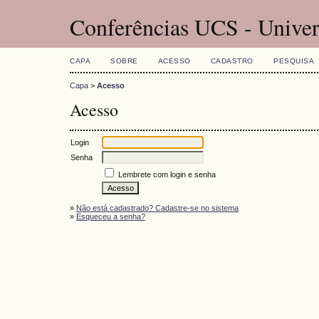
Conferências UCS - Univer
CAPA
SOBRE
ACESSO
CADASTRO
PESQUISA
Capa
>
Acesso
Acesso
Login
Senha
Lembrete com login e senha
»
Não está cadastrado? Cadastre-se no sistema
»
Esqueceu a senha?