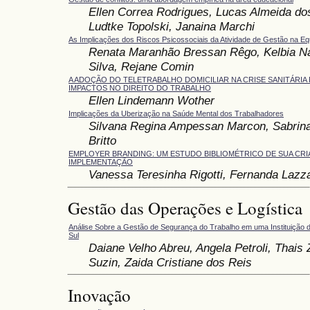
Ellen Correa Rodrigues, Lucas Almeida do
Ludtke Topolski, Janaina Marchi
As Implicações dos Riscos Psicossociais da Atividade de Gestão na Eq
Renata Maranhão Bressan Rêgo, Kelbia Na
Silva, Rejane Comin
A ADOÇÃO DO TELETRABALHO DOMICILIAR NA CRISE SANITÁRIA 
IMPACTOS NO DIREITO DO TRABALHO
Ellen Lindemann Wother
Implicações da Uberização na Saúde Mental dos Trabalhadores
Silvana Regina Ampessan Marcon, Sabrina
Britto
EMPLOYER BRANDING: UM ESTUDO BIBLIOMÉTRICO DE SUA CRI
IMPLEMENTAÇÃO
Vanessa Teresinha Rigotti, Fernanda Lazza
Gestão das Operações e Logística
Análise Sobre a Gestão de Segurança do Trabalho em uma Instituição 
Sul
Daiane Velho Abreu, Angela Petroli, Thai
Suzin, Zaida Cristiane dos Reis
Inovação