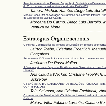
Relação entre Auditora Externa, Depreciação Societária e o Desempenh
de Caso em uma Indústria Moveleira do Vale Do Caí/RS
Tamara Michele Rambo, Diego Luís Bertoll
Modelo Coso ERM na Avaliação de Sistemas de Controles Internos: Aná
de Confecção do Vale Do Caí/RS
Morgana Do Carmo, Diego Luís Bertollo, M
Ventura da Motta
Estratégias Organizacionais
Otimismo: Contribuições na Tomada de Decisão em Tempos de Incerte
Lairton Toebe, Cristiane Froehlich, Manuel
Gonçalves
Performance Crítica na Prática: um novo olhar sobre o desempenho org
Jerônimo De Rossi Molina
A Colaboração entre Empresas Híbridas e seus Stakeholders: Uma Rev
Literatura
Ana Cláudia Wecker, Cristiane Froehlich,
Schreiber
O FENÔMENO BIG DATA E A ÁREA DE RELAÇÕES PÚBLICAS: PERS
CONTRIBUIÇÕES
Taís Salvador, ‪Ana Cristina Fachinelli, Va
Os Impactos das Barreiras Não-Tarifárias na Internacionalização das 
Gaúcha
Maiara Villa, Fabiano Larentis, Catiane Bor