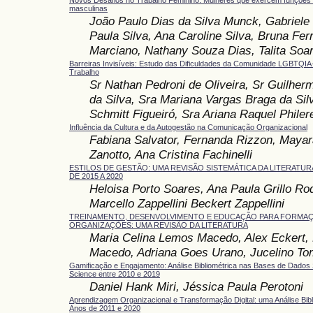
Novos Desafios no Trabalho Feminino: Mulheres que exercem funções 
masculinas
João Paulo Dias da Silva Munck, Gabriele 
Paula Silva, Ana Caroline Silva, Bruna Ferr
Marciano, Nathany Souza Dias, Talita Soar
Barreiras Invisíveis: Estudo das Dificuldades da Comunidade LGBTQI
Trabalho
Sr Nathan Pedroni de Oliveira, Sr Guilher
da Silva, Sra Mariana Vargas Braga da Sil
Schmitt Figueiró, Sra Ariana Raquel Philer
Influência da Cultura e da Autogestão na Comunicação Organizacional
Fabiana Salvator, Fernanda Rizzon, Mayar
Zanotto, Ana Cristina Fachinelli
ESTILOS DE GESTÃO: UMA REVISÃO SISTEMÁTICA DA LITERATU
DE 2015 A 2020
Heloisa Porto Soares, Ana Paula Grillo Ro
Marcello Zappellini Beckert Zappellini
TREINAMENTO, DESENVOLVIMENTO E EDUCAÇÃO PARA FORMAÇ
ORGANIZAÇÕES: UMA REVISÃO DA LITERATURA
Maria Celina Lemos Macedo, Alex Eckert, 
Macedo, Adriana Goes Urano, Jucelino To
Gamificação e Engajamento: Análise Bibliométrica nas Bases de Dados
Science entre 2010 e 2019
Daniel Hank Miri, Jéssica Paula Perotoni
Aprendizagem Organizacional e Transformação Digital: uma Análise Bibl
Anos de 2011 e 2020