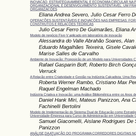
INOVAÇÃO, ESTRATÉGIA AMBIENTAL E ECONOMIA CIRCULAR NA
ORGANIZACIONAL E DESENVOLVIMENTO SUSTENTÁVEL: UM FR
ORGANIZAÇÕES
Eliana Andrea Severo, Julio Cesar Ferro 
OPERAÇÕES SUSTENTÁVEIS E INOVAÇÕES NAS EMPRESAS: FO
CONSTRUTOS E RELAÇÕES TEÓRICAS
Julio Cesar Ferro De Guimarães, Eliana A
Modelo de negócio Five-V aplicado em laboratório de inovação
Alessandra do Valle Abrahão Soares, Alan 
Eduardo Magalhães Teixeira, Gisele Caval
Marise Salles de Carvalho
Ambiente de Inovação: Proposição de um Modelo para Universidades C
Rafael Gasparin Boff, Roberto Birch Gonça
Verruck
A Relação entre Criatividade e Gestão na Indústria Calçadista: Uma Rev
Roberta Werner Rambo, Cristiano Max Pere
Raquel Engelman Machado
Indústria Criativa e Inovação: uma Análise Bibliométrica entre os Anos 
Daniel Hank Miri, Mateus Panizzon, Ana Cr
Fachinelli Bertolini
Modelo de Implementação do Sistema Dual de Educação como Estratég
Universidade-Empresa para Curso de Administração em Universidade 
Samuel Giacomelli, Aislane Rodrigues De
Panizzon
ANÁLISE DA ATUAÇÃO DO PROGRAMA CORREDORES DIGITAIS N