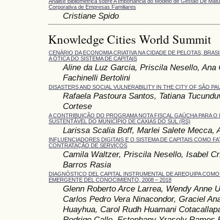
Análise Bibliométrica sobre A Importância do Modelo de Gestão De Ma
Corporativa de Empresas Familiares
Cristiane Spido
Knowledge Cities World Summit
CENÁRIO DA ECONOMIA CRIATIVA NA CIDADE DE PELOTAS, BRASI
A ÓTICA DO SISTEMA DE CAPITAIS
Aline da Luz Garcia, Priscila Nesello, Ana 
Fachinelli Bertolini
DISASTERS AND SOCIAL VULNERABILITY IN THE CITY OF SÃO PA
Rafaela Pastoura Santos, Tatiana Tucunduv
Cortese
A CONTRIBUIÇÃO DO PROGRAMA NOTA FISCAL GAÚCHA PARA O
SUSTENTÁVEL DO MUNICÍPIO DE CAXIAS DO SUL (RS)
Larissa Scalia Boff, Marlei Salete Mecca, 
INFLUENCIADORES DIGITAIS E O SISTEMA DE CAPITAIS COMO F
CONTRATAÇÃO DE SERVIÇOS
Camila Waltzer, Priscila Nesello, Isabel C
Barros Rasia
DIAGNÓSTICO DEL CAPITAL INSTRUMENTAL DE AREQUIPA COMO
EMERGENTE DEL CONOCIMIENTO, 2008 – 2018
Glenn Roberto Arce Larrea, Wendy Anne U
Carlos Pedro Vera Ninacondor, Graciel An
Huayhua, Carol Rudh Huamani Cotacallapa,
Rodrigo Callo, Estephany Yrasely Ramos 