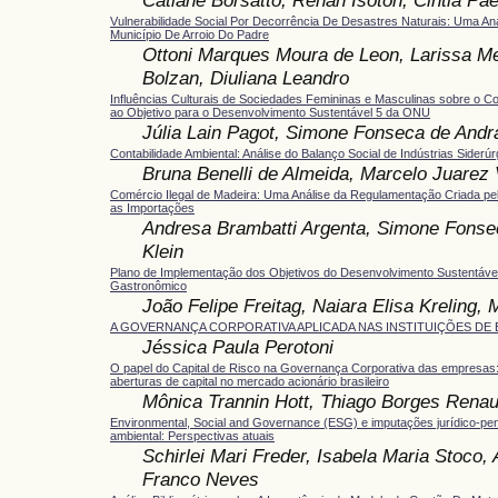
Vulnerabilidade Social Por Decorrência De Desastres Naturais: Uma An
Município De Arroio Do Padre
Ottoni Marques Moura de Leon, Larissa Me
Bolzan, Diuliana Leandro
Influências Culturais de Sociedades Femininas e Masculinas sobre o C
ao Objetivo para o Desenvolvimento Sustentável 5 da ONU
Júlia Lain Pagot, Simone Fonseca de Andr
Contabilidade Ambiental: Análise do Balanço Social de Indústrias Siderúr
Bruna Benelli de Almeida, Marcelo Juarez 
Comércio Ilegal de Madeira: Uma Análise da Regulamentação Criada pe
as Importações
Andresa Brambatti Argenta, Simone Fonse
Klein
Plano de Implementação dos Objetivos do Desenvolvimento Sustentáv
Gastronômico
João Felipe Freitag, Naiara Elisa Kreling,
A GOVERNANÇA CORPORATIVA APLICADA NAS INSTITUIÇÕES DE
Jéssica Paula Perotoni
O papel do Capital de Risco na Governança Corporativa das empresas:
aberturas de capital no mercado acionário brasileiro
Mônica Trannin Hott, Thiago Borges Renau
Environmental, Social and Governance (ESG) e imputações jurídico-pe
ambiental: Perspectivas atuais
Schirlei Mari Freder, Isabela Maria Stoco,
Franco Neves