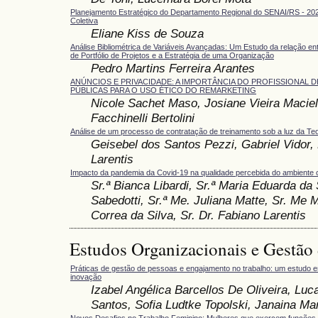
Planejamento Estratégico do Departamento Regional do SENAI/RS - 20
Coletiva
Eliane Kiss de Souza
Análise Bibliométrica de Variáveis Avançadas: Um Estudo da relação e
de Portfólio de Projetos e a Estratégia de uma Organização
Pedro Martins Ferreira Arantes
ANÚNCIOS E PRIVACIDADE: A IMPORTÂNCIA DO PROFISSIONAL 
PÚBLICAS PARA O USO ÉTICO DO REMARKETING
Nicole Sachet Maso, Josiane Vieira Maciel
Facchinelli Bertolini
Análise de um processo de contratação de treinamento sob a luz da Teo
Geisebel dos Santos Pezzi, Gabriel Vidor,
Larentis
Impacto da pandemia da Covid-19 na qualidade percebida do ambiente c
Sr.ª Bianca Libardi, Sr.ª Maria Eduarda da 
Sabedotti, Sr.ª Me. Juliana Matte, Sr. Me 
Correa da Silva, Sr. Dr. Fabiano Larentis
Estudos Organizacionais e Gestão
Práticas de gestão de pessoas e engajamento no trabalho: um estudo 
inovação
Izabel Angélica Barcellos De Oliveira, Lu
Santos, Sofia Ludtke Topolski, Janaina Ma