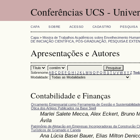
Conferências UCS - Univer
CAPA
SOBRE
ACESSO
CADASTRO
PESQUISA
Capa
>
Mostra de Trabalhos Acadêmicos sobre Envelhecimento Humano
DE INICIAÇÃO CIENTÍFICA, PÓS-GRADUAÇÃO, PESQUISA E EXTE
Apresentações e Autores
Sobrenome
A
B
C
D
E
F
G
H
I
J
K
L
M
N
O
P
Q
R
S
T
U
V
W
X
Y
Z
Tod
Modalidade:
Contabilidade e Finanças
Orçamento Empresarial como Ferramenta de Gestão e Sustentabilidad
Ótica dos Artigos Publicados na Base Spell
Marlei Salete Mecca, Alex Eckert, Bruno 
Ávila
Patrimônio de Afetação em Empresas Incorporadoras da Construção Civ
Turísticos de Gramado e Canela
Ana Lúcia Basei Bauer, Elias Milton Denico