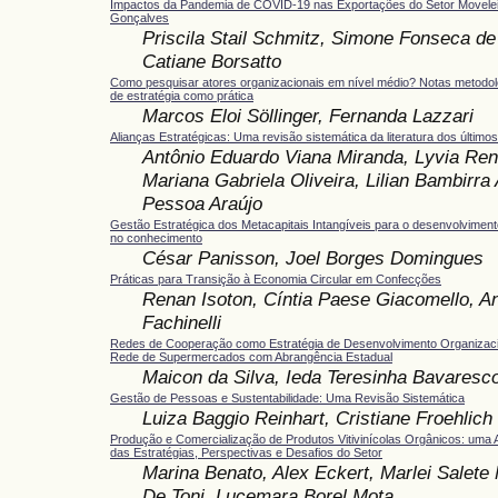
Impactos da Pandemia de COVID-19 nas Exportações do Setor Movelei
Gonçalves
Priscila Stail Schmitz, Simone Fonseca de
Catiane Borsatto
Como pesquisar atores organizacionais em nível médio? Notas metodol
de estratégia como prática
Marcos Eloi Söllinger, Fernanda Lazzari
Alianças Estratégicas: Uma revisão sistemática da literatura dos último
Antônio Eduardo Viana Miranda, Lyvia Ren
Mariana Gabriela Oliveira, Lilian Bambirra
Pessoa Araújo
Gestão Estratégica dos Metacapitais Intangíveis para o desenvolvimen
no conhecimento
César Panisson, Joel Borges Domingues
Práticas para Transição à Economia Circular em Confecções
Renan Isoton, Cíntia Paese Giacomello, An
Fachinelli
Redes de Cooperação como Estratégia de Desenvolvimento Organizac
Rede de Supermercados com Abrangência Estadual
Maicon da Silva, Ieda Teresinha Bavares
Gestão de Pessoas e Sustentabilidade: Uma Revisão Sistemática
Luiza Baggio Reinhart, Cristiane Froehlich
Produção e Comercialização de Produtos Vitivinícolas Orgânicos: uma 
das Estratégias, Perspectivas e Desafios do Setor
Marina Benato, Alex Eckert, Marlei Salete
De Toni, Lucemara Borel Mota