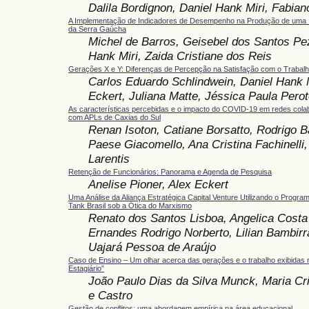
Dalila Bordignon, Daniel Hank Miri, Fabian
A Implementação de Indicadores de Desempenho na Produção de uma I
da Serra Gaúcha
Michel de Barros, Geisebel dos Santos Pez
Hank Miri, Zaida Cristiane dos Reis
Gerações X e Y: Diferenças de Percepção na Satisfação com o Trabal
Carlos Eduardo Schlindwein, Daniel Hank M
Eckert, Juliana Matte, Jéssica Paula Perot
As características percebidas e o impacto do COVID-19 em redes cola
com APLs de Caxias do Sul
Renan Isoton, Catiane Borsatto, Rodrigo B
Paese Giacomello, Ana Cristina Fachinelli
Larentis
Retenção de Funcionários: Panorama e Agenda de Pesquisa
Anelise Pioner, Alex Eckert
Uma Análise da Aliança Estratégica Capital Venture Utilizando o Progra
Tank Brasil sob a Ótica do Marxismo
Renato dos Santos Lisboa, Angelica Costa
Ernandes Rodrigo Norberto, Lilian Bambirr
Uajará Pessoa de Araújo
Caso de Ensino – Um olhar acerca das gerações e o trabalho exibidas 
Estagiário”
João Paulo Dias da Silva Munck, Maria Cr
e Castro
Gestão de conflitos: uma abordagem empírica na área educacional