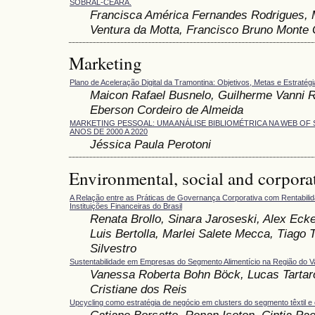
SOBRAL-CEARÁ.
Francisca América Fernandes Rodrigues, M
Ventura da Motta, Francisco Bruno Mont
Marketing
Plano de Aceleração Digital da Tramontina: Objetivos, Metas e Estratég
Maicon Rafael Busnelo, Guilherme Vanni Re
Eberson Cordeiro de Almeida
MARKETING PESSOAL: UMA ANÁLISE BIBLIOMÉTRICA NA WEB OF
ANOS DE 2000 A 2020
Jéssica Paula Perotoni
Environmental, social and corpora
A Relação entre as Práticas de Governança Corporativa com Rentabilid
Instituições Financeiras do Brasil
Renata Brollo, Sinara Jaroseski, Alex Eck
Luis Bertolla, Marlei Salete Mecca, Tiago 
Silvestro
Sustentabilidade em Empresas do Segmento Alimentício na Região do V
Vanessa Roberta Bohn Böck, Lucas Tartaro
Cristiane dos Reis
Upcycling como estratégia de negócio em clusters do segmento têxtil 
Catiane Borsatto, Renan Isoton, Cintia Pa