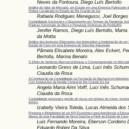
Neves da Fontoura, Diego Luís Bertollo
Análise do Valor de Mercado: um Estudo em uma Empresa Fabricante d
Ônibus Localizada no Estado do Rio Grande do Sul
Rafaela Rodigues Menegussi, Joel Borge
Contabilidade Gerencial e o Desempenho em Tempos de Pandemia: Análi
Práticas Gerenciais de Micro e Pequenas Empresas de Portão/RS
Jenifer Ramos, Diego Luís Bertollo, Marta 
da Motta
Análise dos Aspectos Relevantes que Antecedem a Implantação de um 
Estudo de Caso em uma Empresa de Soluções Industriais
Pâmela Elisabete Moreira, Alex Eckert, Fe
Bertolla, Marina Benato
O Efeito de Variáveis Macroeconômicas e Comportamentais no Mercado 
Leonardo Gress de Lima, Luci Inês Schum
Claudia da Rosa
A Contribuição da Contabilidade na Formação do Bacharel em Adminis
Com Instituições da Região Central do Rio Grande Do Sul
Angela Maria Aimi Volff, Luci Inês Schuma
Claudia da Rosa
Contabilidade gerencial e gestão de riscos em tempos de crises: prop
teórico
Izabelly Vieira Toleda, Lucas Almeida dos
Proposta e Modelagem de um KPI Economico para Aperfeiçoar a Educa
Alunos de uma Faculdade da Serra Gaúcha a Partir do Estudo de Caso
Luis Fernando Moreira, Eberson Cordeiro 
Eduardo Robini Da Silva