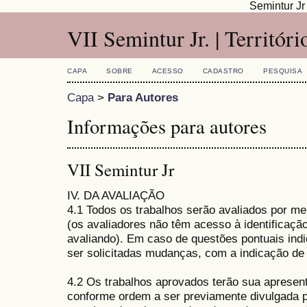
Semintur J
VII Semintur Jr. | Territóri
CAPA
SOBRE
ACESSO
CADASTRO
PESQUISA
Capa
>
Para Autores
Informações para autores
VII Semintur Jr
IV. DA AVALIAÇÃO
4.1 Todos os trabalhos serão avaliados por m
(os avaliadores não têm acesso à identificaçã
avaliando). Em caso de questões pontuais ind
ser solicitadas mudanças, com a indicação de 
4.2 Os trabalhos aprovados terão sua apresent
conforme ordem a ser previamente divulgada pe