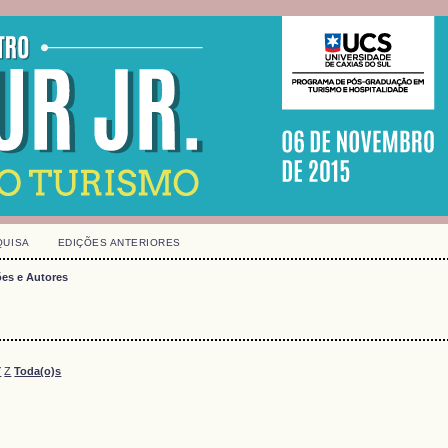
QUISA
EDIÇÕES ANTERIORES
es e Autores
Y
Z
Toda(o)s