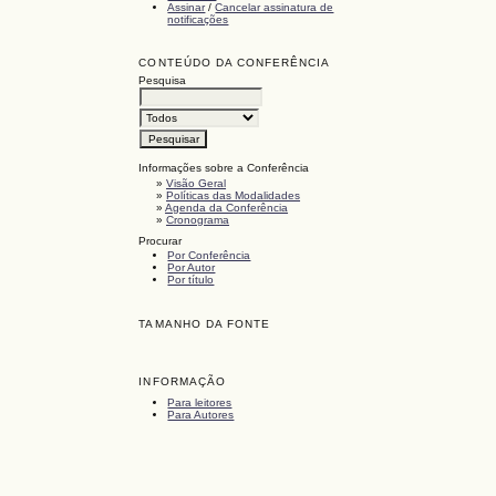
Assinar
/
Cancelar assinatura de
notificações
CONTEÚDO DA CONFERÊNCIA
Pesquisa
Informações sobre a Conferência
»
Visão Geral
»
Políticas das Modalidades
»
Agenda da Conferência
»
Cronograma
Procurar
Por Conferência
Por Autor
Por título
TAMANHO DA FONTE
INFORMAÇÃO
Para leitores
Para Autores