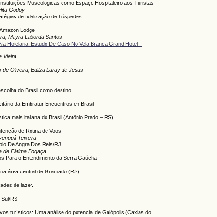
nstituições Museológicas como Espaço Hospitaleiro aos Turistas
elita Godoy
atégias de fidelização de hóspedes.
a Amazon Lodge
ira, Mayra Laborda Santos
 Na Hotelaria: Estudo De Caso No Vela Branca Grand Hotel –
e Vieira
 de Oliveira, Edilza Laray de Jesus
escolha do Brasil como destino
citário da Embratur Encuentros en Brasil
tica mais italiana do Brasil (Antônio Prado – RS)
tenção de Rotina de Voos
venguá Teixeira
pio De Angra Dos Reis/RJ.
ela de Fátima Fogaça
dos Para o Entendimento da Serra Gaúcha
a na área central de Gramado (RS).
dades de lazer.
o Sul/RS
vos turísticos: Uma análise do potencial de Galópolis (Caxias do