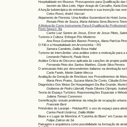
Hospitalidade em Museus: Pressupostos para Qualificação das I
Iasmim da Silva Leite, Higor Araujo de Carvalho, Karla Est
A função ludoterápica do entretenimento e sua inserção nas estr
Celso Rossi, André Vaccari
Alojamento de Floresta: Uma Análise Sustentável do Hotel Jum
Renata Pinto de Souza, Maria Adriana Sena Bezerra Teixe
A Motivação Como Instrumento Para A Qualificação Profissional
Porto Seguro- Ba
Carlos Luiz Santos de Jesus, Ericer de Jesus Piloto, Salet
Turismo e Cultura: Enfoque Pós-Moderno
Ana Rosa Guimarães Bastos Proença, Alana Patrícia Pires
O Filó e a Hospitalidade em Arvorezinha – RS
Samara Camilotto, Dalila Rosa Hallal
Turismo de Intercâmbio: uma análise sobre a motivação para a 
Leonardo Paloschi, Paula Nora
Análise Crítica do Discurso aplicada às canções do projeto publi
Fernanda Pinto dos Santos Matthes, Gisele Silva Pereira
O artesanato feito por descendentes Italianos na destinação turís
Carla Fantin, Marlei Salete Mecca
Avaliação da Geração de Resíduos nos Procedimentos de Manu
Maria Pires Prates, Suzana Maria De Conto, Cláudia Eche
Diagnóstico Dos Meios De Hospedagem Da Ilha Grande, Municí
Giulianna de Pedro Liberalli, Paola Oliveira Olympio, Isab
Teoria do Espaço Turístico: Representações Espaciais e Méto
Juliana Tomazi Consenso
Gentrificação: estudo preliminar da relação de ocupação urban
Franciele Berti
Primórdios do Laranjal – Pelotas/RS: o uso do espaço para ativi
Carina Pardi Ustárroz, Dalila Müller
Blues e o Lugar de Memória: A “Casinha do Blues” em Caxias d
Felipe Zaltron de Sá
Paisagem e arquitetura como possibilidade na formação de atrati