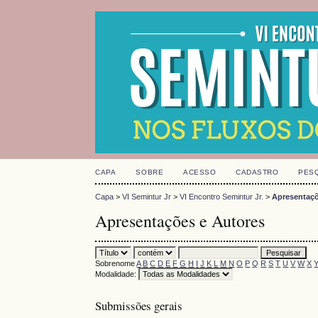
CAPA
SOBRE
ACESSO
CADASTRO
PES
Capa
>
VI Semintur Jr
>
VI Encontro Semintur Jr.
>
Apresentaçõ
Apresentações e Autores
Sobrenome
A
B
C
D
E
F
G
H
I
J
K
L
M
N
O
P
Q
R
S
T
U
V
W
X
Modalidade:
Submissões gerais