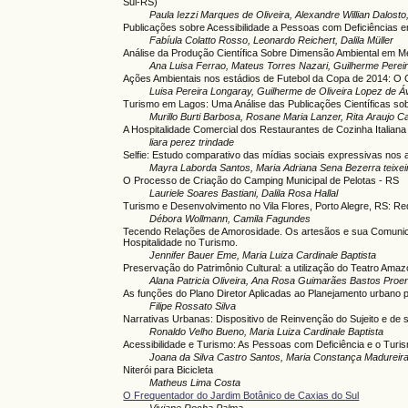
Sul-RS)
Paula Iezzi Marques de Oliveira, Alexandre Willian Dalosto
Publicações sobre Acessibilidade a Pessoas com Deficiências e
Fabíula Colatto Rosso, Leonardo Reichert, Dalila Müller
Análise da Produção Científica Sobre Dimensão Ambiental em M
Ana Luisa Ferrao, Mateus Torres Nazari, Guilherme Pereir
Ações Ambientais nos estádios de Futebol da Copa de 2014: O C
Luisa Pereira Longaray, Guilherme de Oliveira Lopez de Áv
Turismo em Lagos: Uma Análise das Publicações Científicas so
Murillo Burti Barbosa, Rosane Maria Lanzer, Rita Araujo C
A Hospitalidade Comercial dos Restaurantes de Cozinha Italiana 
liara perez trindade
Selfie: Estudo comparativo das mídias sociais expressivas nos 
Mayra Laborda Santos, Maria Adriana Sena Bezerra teixeir
O Processo de Criação do Camping Municipal de Pelotas - RS
Lauriele Soares Bastiani, Dalila Rosa Hallal
Turismo e Desenvolvimento no Vila Flores, Porto Alegre, RS: Req
Débora Wollmann, Camila Fagundes
Tecendo Relações de Amorosidade. Os artesãos e sua Comunica
Hospitalidade no Turismo.
Jennifer Bauer Eme, Maria Luiza Cardinale Baptista
Preservação do Patrimônio Cultural: a utilização do Teatro Ama
Alana Patricia Oliveira, Ana Rosa Guimarães Bastos Proe
As funções do Plano Diretor Aplicadas ao Planejamento urbano 
Filipe Rossato Silva
Narrativas Urbanas: Dispositivo de Reinvenção do Sujeito e de
Ronaldo Velho Bueno, Maria Luiza Cardinale Baptista
Acessibilidade e Turismo: As Pessoas com Deficiência e o Tur
Joana da Silva Castro Santos, Maria Constança Madurei
Niterói para Bicicleta
Matheus Lima Costa
O Frequentador do Jardim Botânico de Caxias do Sul
Viviane Rocha Palma