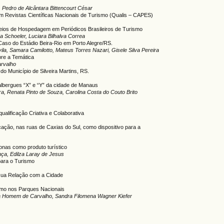
, Pedro de Alcântara Bittencourt César
m Revistas Científicas Nacionais de Turismo (Qualis – CAPES)
eios de Hospedagem em Periódicos Brasileiros de Turismo
a Schoeler, Luciara Bilhalva Correa
aso do Estádio Beira-Rio em Porto Alegre/RS.
ila, Samara Camilotto, Mateus Torres Nazari, Gisele Silva Pereira
bre a Temática
arvalho
do Município de Silveira Martins, RS.
albergues “X” e “Y” da cidade de Manaus
a, Renata Pinto de Souza, Carolina Costa do Couto Brito
ualificação Criativa e Colaborativa
ção, nas ruas de Caxias do Sul, como dispositivo para a
zonas como produto turístico
nça, Edilza Laray de Jesus
para o Turismo
 sua Relação com a Cidade
ismo nos Parques Nacionais
ra Homem de Carvalho, Sandra Filomena Wagner Kiefer