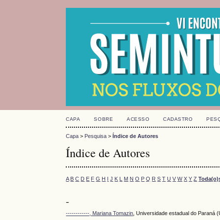
CAPA
SOBRE
ACESSO
CADASTRO
PES
Capa
>
Pesquisa
>
Índice de Autores
Índice de Autores
A
B
C
D
E
F
G
H
I
J
K
L
M
N
O
P
Q
R
S
T
U
V
W
X
Y
Z
Toda(o)
-
------------, Mariana Tomazin
, Universidade estadual do Par