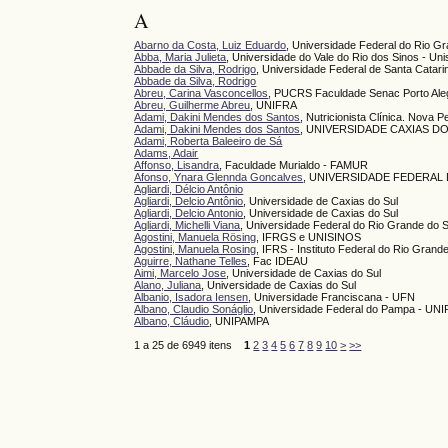
A
Abarno da Costa, Luiz Eduardo
, Universidade Federal do Rio 
Abba, Maria Julieta
, Universidade do Vale do Rio dos Sinos - Uni
Abbade da Silva, Rodrigo
, Universidade Federal de Santa Catar
Abbade da Silva, Rodrigo
Abreu, Carina Vasconcellos
, PUCRS Faculdade Senac Porto Ale
Abreu, Guilherme Abreu
, UNIFRA
Adami, Dakini Mendes dos Santos
, Nutricionista Clínica. Nova P
Adami, Dakini Mendes dos Santos
, UNIVERSIDADE CAXIAS D
Adami, Roberta Baleeiro de Sá
Adams, Adair
Affonso, Lisandra
, Faculdade Murialdo - FAMUR
Afonso, Ynara Glennda Goncalves
, UNIVERSIDADE FEDERAL
Agliardi, Délcio Antônio
Agliardi, Delcio Antônio
, Universidade de Caxias do Sul
Agliardi, Delcio Antonio
, Universidade de Caxias do Sul
Agliardi, Michelli Viana
, Universidade Federal do Rio Grande do
Agostini, Manuela Rösing
, IFRGS e UNISINOS
Agostini, Manuela Rosing
, IFRS - Instituto Federal do Rio Grand
Aguirre, Nathane Telles
, Fac IDEAU
Aimi, Marcelo Jose
, Universidade de Caxias do Sul
Alano, Juliana
, Universidade de Caxias do Sul
Albanio, Isadora Iensen
, Universidade Franciscana - UFN
Albano, Claudio Sonáglio
, Universidade Federal do Pampa - UN
Albano, Cláudio
, UNIPAMPA
1 a 25 de 6949 itens
1
2
3
4
5
6
7
8
9
10
>
>>