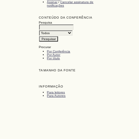
Assinar
/
Cancelar assinatura de
notificações
CONTEÚDO DA CONFERÊNCIA
Pesquisa
Procurar
Por Conferência
Por Autor
Por título
TAMANHO DA FONTE
INFORMAÇÃO
Para leitores
Para Autores