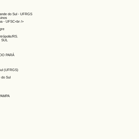
Grande do Sul - UFRGS
sinos
ina - UFSC<br />
gre
etrópolis/RS.
O SUL
 DO PARÁ
 Sul (UFRGS)
e do Sul
IPAMPA