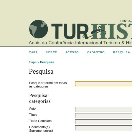
CAPA
SOBRE
ACESSO
CADASTRO
PESQUISA
Capa
>
Pesquisa
Pesquisa
Pesquisar termo em todas
as categorias
Pesquisar
categorias
Autor
Título
Texto Completo
Documento(s)
Suplementar(es)