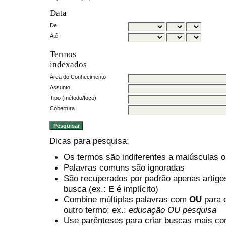
Data
De
Até
Termos
indexados
Área do Conhecimento
Assunto
Tipo (método/foco)
Cobertura
Dicas para pesquisa:
Os termos são indiferentes a maiúsculas 
Palavras comuns são ignoradas
São recuperados por padrão apenas artig
busca (ex.:
E
é implícito)
Combine múltiplas palavras com
OU
para e
outro termo; ex.:
educação OU pesquisa
Use parênteses para criar buscas mais co