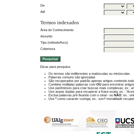
De
Até
Termos indexados
Área do Conhecimento
Assunto
Tipo (método/foco)
Cobertura
Dicas para pesquisa:
Os termos são indiferentes a maiúsculas ou minúsculas
Palavras comuns são ignoradas
São recuperados por padrão apenas artigos contendo
tod
Combine múltiplas palavras com
OU
para encontrar artigo
Use parênteses para criar buscas mais complexas; ex.:
a
Use aspas duplas para recuperar a frase exata; ex.:
"Aces
Exclua palavras pré-fixando com o sinal
-
ou
NÃO
; ex.:
onl
Use
*
como caracter curinga; ex.:
soci* moralidade
recuper