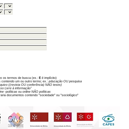
os
os termos de busca (ex.:
E
é implícito)
s contendo um ou outro termo; ex.:
educação OU pesquisa
rquivo ((revista OU conferência) NÃO teses)
so Livre à informação"
ine -políticas
ou
online NÃO políticas
aria documentos contendo "sociedade" ou "sociológico"