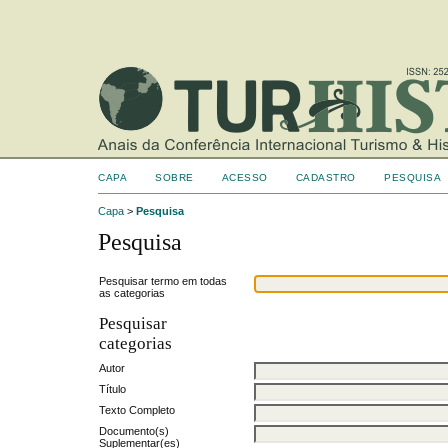
CAPA
SOBRE
ACESSO
CADASTRO
PESQUISA
Capa
>
Pesquisa
Pesquisa
Pesquisar termo em todas
as categorias
Pesquisar
categorias
Autor
Título
Texto Completo
Documento(s)
Suplementar(es)