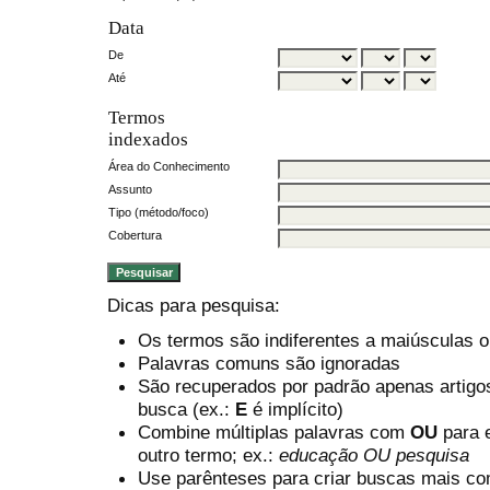
Data
De
Até
Termos
indexados
Área do Conhecimento
Assunto
Tipo (método/foco)
Cobertura
Dicas para pesquisa:
Os termos são indiferentes a maiúsculas 
Palavras comuns são ignoradas
São recuperados por padrão apenas artig
busca (ex.:
E
é implícito)
Combine múltiplas palavras com
OU
para e
outro termo; ex.:
educação OU pesquisa
Use parênteses para criar buscas mais co