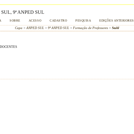
SUL, 9ª ANPED SUL
A
SOBRE
ACESSO
CADASTRO
PESQUISA
EDIÇÕES ANTERIORES
Capa
>
ANPED SUL
>
9ª ANPED SUL
>
Formação de Professores
>
Stahl
 DOCENTES