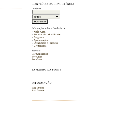
CONTEÚDO DA CONFERÊNCIA
Pesquisa
Informações sobre a Conferência
»
Visão Geral
»
Políticas das Modalidades
»
Programa
»
Apresentações
»
Organização e Parceiros
»
Cronograma
Procurar
Por Conferência
Por Autor
Por título
TAMANHO DA FONTE
INFORMAÇÃO
Para leitores
Para Autores