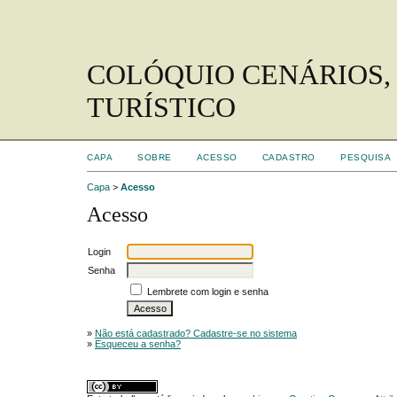
COLÓQUIO CENÁRIOS,
TURÍSTICO
CAPA
SOBRE
ACESSO
CADASTRO
PESQUISA
Capa
>
Acesso
Acesso
Login
Senha
Lembrete com login e senha
»
Não está cadastrado? Cadastre-se no sistema
»
Esqueceu a senha?