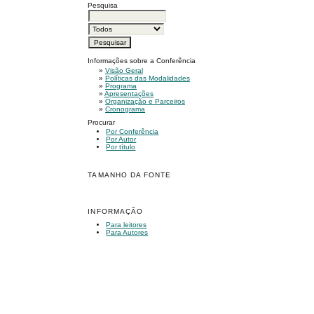
Pesquisa
Informações sobre a Conferência
»
Visão Geral
»
Políticas das Modalidades
»
Programa
»
Apresentações
»
Organização e Parceiros
»
Cronograma
Procurar
Por Conferência
Por Autor
Por título
TAMANHO DA FONTE
INFORMAÇÃO
Para leitores
Para Autores