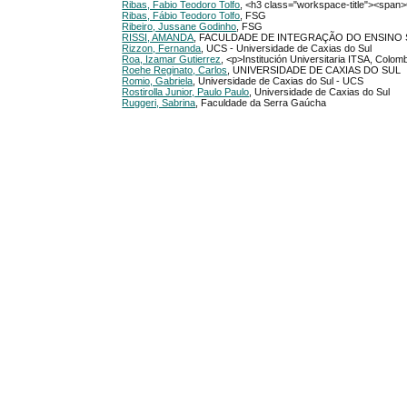
Ribas, Fabio Teodoro Tolfo
, <h3 class="workspace-title"><spa
Ribas, Fábio Teodoro Tolfo
, FSG
Ribeiro, Jussane Godinho
, FSG
RISSI, AMANDA
, FACULDADE DE INTEGRAÇÃO DO ENSINO 
Rizzon, Fernanda
, UCS - Universidade de Caxias do Sul
Roa, Izamar Gutierrez
, <p>Institución Universitaria ITSA, Colom
Roehe Reginato, Carlos
, UNIVERSIDADE DE CAXIAS DO SUL
Romio, Gabriela
, Universidade de Caxias do Sul - UCS
Rostirolla Junior, Paulo Paulo
, Universidade de Caxias do Sul
Ruggeri, Sabrina
, Faculdade da Serra Gaúcha