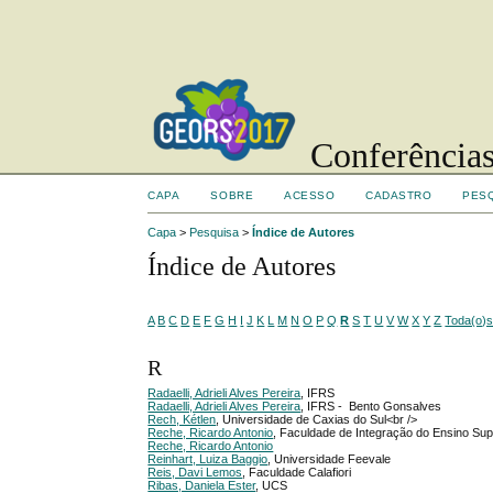
Conferências
CAPA
SOBRE
ACESSO
CADASTRO
PES
Capa
>
Pesquisa
>
Índice de Autores
Índice de Autores
A
B
C
D
E
F
G
H
I
J
K
L
M
N
O
P
Q
R
S
T
U
V
W
X
Y
Z
Toda(o)
R
Radaelli, Adrieli Alves Pereira
, IFRS
Radaelli, Adrieli Alves Pereira
, IFRS - Bento Gonsalves
Rech, Kétlen
, Universidade de Caxias do Sul<br />
Reche, Ricardo Antonio
, Faculdade de Integração do Ensino Sup
Reche, Ricardo Antonio
Reinhart, Luiza Baggio
, Universidade Feevale
Reis, Davi Lemos
, Faculdade Calafiori
Ribas, Daniela Ester
, UCS