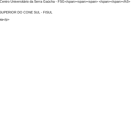
n>Centro Universitário da Serra Gaúcha - FSG</span><span><span> </span></span></h3>
SUPERIOR DO CONE SUL - FISUL
bia</p>