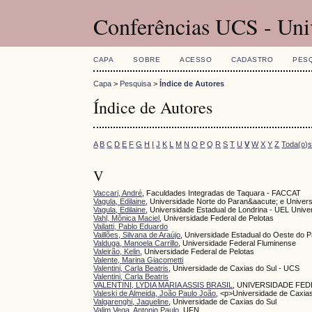
Conferências UCS - Uni
CAPA
SOBRE
ACESSO
CADASTRO
PES
Capa
>
Pesquisa
>
Índice de Autores
Índice de Autores
A
B
C
D
E
F
G
H
I
J
K
L
M
N
O
P
Q
R
S
T
U
V
W
X
Y
Z
Toda(o)
V
Vaccari, André
, Faculdades Integradas de Taquara - FACCAT
Vagula, Edilaine
, Universidade Norte do Paran&aacute; e Univer
Vagula, Edilaine
, Universidade Estadual de Londrina - UEL Uni
Vahl, Mônica Maciel
, Universidade Federal de Pelotas
Vailatti, Pablo Eduardo
Vaillões, Silvana de Araújo
, Universidade Estadual do Oeste do
Valduga, Manoela Carrillo
, Universidade Federal Fluminense
Valeirão, Kelin
, Universidade Federal de Pelotas
Valente, Marina Giacometti
Valentini, Carla Beatris
, Universidade de Caxias do Sul - UCS
Valentini, Carla Beatris
VALENTINI, LYDIA MARIA ASSIS BRASIL
, UNIVERSIDADE FE
Valeski de Almeida, João Paulo João
, <p>Universidade de Caxia
Valgarenghi, Jaqueline
, Universidade de Caxias do Sul
Valim Vega, Antonio Paulo
, UFN