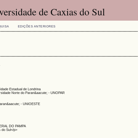
versidade de Caxias do Sul
QUISA
EDIÇÕES ANTERIORES
s
sidade Estadual de Londrina
versidade Norte do Paran&aacute; - UNOPAR
 Paran&aacute; - UNIOESTE
DERAL DO PAMPA
s do Sul</p>