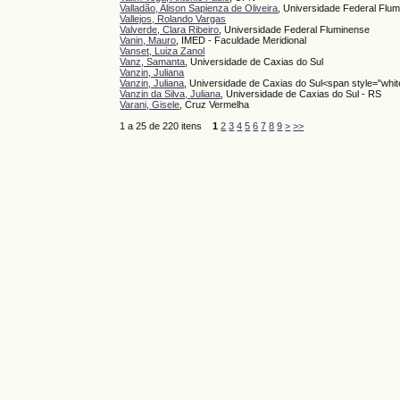
Valladão, Alison Sapienza de Oliveira
, Universidade Federal Flum
Vallejos, Rolando Vargas
Valverde, Clara Ribeiro
, Universidade Federal Fluminense
Vanin, Mauro
, IMED - Faculdade Meridional
Vanset, Luiza Zanol
Vanz, Samanta
, Universidade de Caxias do Sul
Vanzin, Juliana
Vanzin, Juliana
, Universidade de Caxias do Sul<span style="whit
Vanzin da Silva, Juliana
, Universidade de Caxias do Sul - RS
Varani, Gisele
, Cruz Vermelha
1 a 25 de 220 itens
1
2
3
4
5
6
7
8
9
>
>>