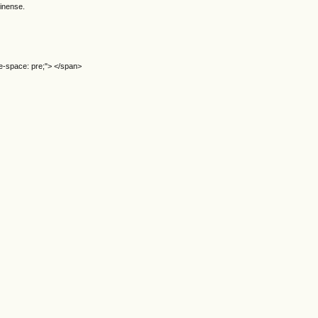
inense.
e-space: pre;"> </span>