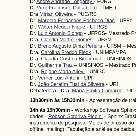
Dr
André Andrade Longaray
- FURG
Dr
Vitor Francisco Dalla Corte
- IMED
Dra
Mirian Oliveira
- PUC/RS
Dr.
Marcelo Fernandes Pacheco Dias
- UFPel
Dr.
Walter Meucci Nique
- UFRGS
Dr.
Luiz Antonio Slongo
- UFRGS- Mestrado Pro
Dra.
Clandia Maffini Gomes
- UFSM
Dr.
Breno Augusto Diniz Pereira
- UFSM – Mest
Dra.
Carolina Freddo Fleck
- UNIMPAMPA
Dra.
Claudia Cristina Bitencourt
- UNISINOS
Dr.
Guilherme Trez
– UNISINOS – Mestrado Pro
Dra.
Rejane Maria Alievi
- UNISC
Dr.
Verner Luis Antoni
- UPF
Dr.
João Serafim Tusi da Silveira
- URI
Debatedora - Dra.
Maria Emilia Camargo
- UC
13h30min às 15h30min -
Apresentação de tra
14h às 15h30min -
Workshop Software Sphinx 
dados -
Robson Sotoriva Piccini
- Sphinx Bras
instrumento de pesquisa; Meios de difusão do 
offline, mailing); Tabulação e análise de dados