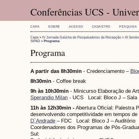
Conferências UCS - Univer
CAPA
SOBRE
ACESSO
CADASTRO
PESQUISA
Capa
>
IV Jornada Gaúcha de Pesquisadores da Recepção
>
XI Seminá
SIPAD
>
Programa
Programa
A partir das 8h30min
- Credenciamento –
Blo
8h30min
- Coffee break
9h às 10h30min
- Minicurso Elaboração de Art
Sperandio Milan
- UCS Local: Bloco J – Sala 
11h às 12h30min -
Abertura Oficial: Palestra 
desenvolvendo competitividade em tempos de 
D`Andrade
– FDC Local: Bloco J – Auditório
Coordenadores dos Programas de Pós-Gradua
Sul: