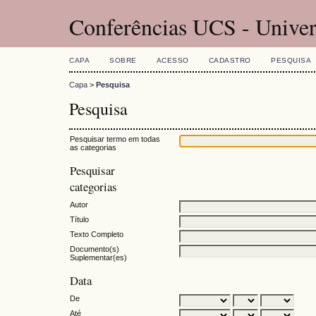
Conferências UCS - Univer
CAPA
SOBRE
ACESSO
CADASTRO
PESQUISA
Capa
>
Pesquisa
Pesquisa
Pesquisar termo em todas
as categorias
Pesquisar
categorias
Autor
Título
Texto Completo
Documento(s)
Suplementar(es)
Data
De
Até