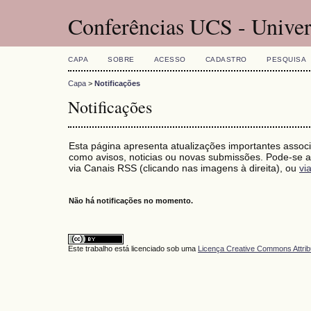
Conferências UCS - Univer
CAPA
SOBRE
ACESSO
CADASTRO
PESQUISA
Capa
>
Notificações
Notificações
Esta página apresenta atualizações importantes associ
como avisos, noticias ou novas submissões. Pode-se as
via Canais RSS (clicando nas imagens à direita), ou
vi
Não há notificações no momento.
Este trabalho está licenciado sob uma
Licença Creative Commons Attrib