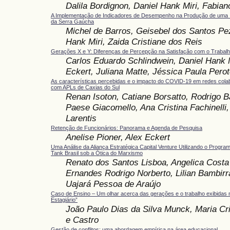
Dalila Bordignon, Daniel Hank Miri, Fabian
A Implementação de Indicadores de Desempenho na Produção de uma I
da Serra Gaúcha
Michel de Barros, Geisebel dos Santos Pez
Hank Miri, Zaida Cristiane dos Reis
Gerações X e Y: Diferenças de Percepção na Satisfação com o Trabal
Carlos Eduardo Schlindwein, Daniel Hank M
Eckert, Juliana Matte, Jéssica Paula Perot
As características percebidas e o impacto do COVID-19 em redes cola
com APLs de Caxias do Sul
Renan Isoton, Catiane Borsatto, Rodrigo B
Paese Giacomello, Ana Cristina Fachinelli
Larentis
Retenção de Funcionários: Panorama e Agenda de Pesquisa
Anelise Pioner, Alex Eckert
Uma Análise da Aliança Estratégica Capital Venture Utilizando o Progra
Tank Brasil sob a Ótica do Marxismo
Renato dos Santos Lisboa, Angelica Costa
Ernandes Rodrigo Norberto, Lilian Bambirr
Uajará Pessoa de Araújo
Caso de Ensino – Um olhar acerca das gerações e o trabalho exibidas 
Estagiário”
João Paulo Dias da Silva Munck, Maria Cr
e Castro
Gestão de conflitos: uma abordagem empírica na área educacional