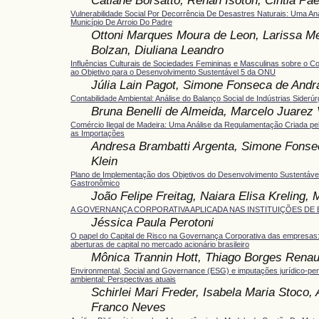
Vulnerabilidade Social Por Decorrência De Desastres Naturais: Uma An
Município De Arroio Do Padre
Ottoni Marques Moura de Leon, Larissa Me
Bolzan, Diuliana Leandro
Influências Culturais de Sociedades Femininas e Masculinas sobre o C
ao Objetivo para o Desenvolvimento Sustentável 5 da ONU
Júlia Lain Pagot, Simone Fonseca de Andr
Contabilidade Ambiental: Análise do Balanço Social de Indústrias Siderúr
Bruna Benelli de Almeida, Marcelo Juarez 
Comércio Ilegal de Madeira: Uma Análise da Regulamentação Criada pe
as Importações
Andresa Brambatti Argenta, Simone Fonse
Klein
Plano de Implementação dos Objetivos do Desenvolvimento Sustentáv
Gastronômico
João Felipe Freitag, Naiara Elisa Kreling,
A GOVERNANÇA CORPORATIVA APLICADA NAS INSTITUIÇÕES DE
Jéssica Paula Perotoni
O papel do Capital de Risco na Governança Corporativa das empresas:
aberturas de capital no mercado acionário brasileiro
Mônica Trannin Hott, Thiago Borges Renau
Environmental, Social and Governance (ESG) e imputações jurídico-pe
ambiental: Perspectivas atuais
Schirlei Mari Freder, Isabela Maria Stoco,
Franco Neves