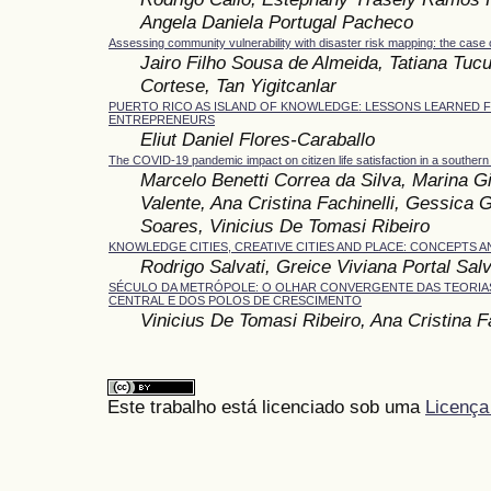
Angela Daniela Portugal Pacheco
Assessing community vulnerability with disaster risk mapping: the case o
Jairo Filho Sousa de Almeida, Tatiana Tucu
Cortese, Tan Yigitcanlar
PUERTO RICO AS ISLAND OF KNOWLEDGE: LESSONS LEARNED
ENTREPRENEURS
Eliut Daniel Flores-Caraballo
The COVID-19 pandemic impact on citizen life satisfaction in a southern 
Marcelo Benetti Correa da Silva, Marina G
Valente, Ana Cristina Fachinelli, Gessica 
Soares, Vinicius De Tomasi Ribeiro
KNOWLEDGE CITIES, CREATIVE CITIES AND PLACE: CONCEPTS
Rodrigo Salvati, Greice Viviana Portal Salv
SÉCULO DA METRÓPOLE: O OLHAR CONVERGENTE DAS TEORIA
CENTRAL E DOS POLOS DE CRESCIMENTO
Vinicius De Tomasi Ribeiro, Ana Cristina Fa
Este trabalho está licenciado sob uma
Licença