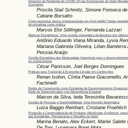
Impactos da Pandemia de COVID-19 nas Exportações do Setor Movelei
Gonçalves
Priscila Stail Schmitz, Simone Fonseca de
Catiane Borsatto
Como pesquisar atores organizacionais em nível médio? Notas metodol
de estratégia como prática
Marcos Eloi Söllinger, Fernanda Lazzari
Alianças Estratégicas: Uma revisão sistemática da literatura dos último
Antônio Eduardo Viana Miranda, Lyvia Ren
Mariana Gabriela Oliveira, Lilian Bambirra
Pessoa Araújo
Gestão Estratégica dos Metacapitais Intangíveis para o desenvolvimen
no conhecimento
César Panisson, Joel Borges Domingues
Práticas para Transição à Economia Circular em Confecções
Renan Isoton, Cíntia Paese Giacomello, An
Fachinelli
Redes de Cooperação como Estratégia de Desenvolvimento Organizac
Rede de Supermercados com Abrangência Estadual
Maicon da Silva, Ieda Teresinha Bavares
Gestão de Pessoas e Sustentabilidade: Uma Revisão Sistemática
Luiza Baggio Reinhart, Cristiane Froehlich
Produção e Comercialização de Produtos Vitivinícolas Orgânicos: uma 
das Estratégias, Perspectivas e Desafios do Setor
Marina Benato, Alex Eckert, Marlei Salete
De Toni, Lucemara Borel Mota