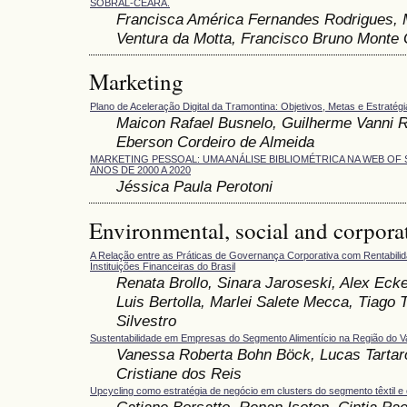
SOBRAL-CEARÁ.
Francisca América Fernandes Rodrigues, M
Ventura da Motta, Francisco Bruno Mont
Marketing
Plano de Aceleração Digital da Tramontina: Objetivos, Metas e Estratég
Maicon Rafael Busnelo, Guilherme Vanni Re
Eberson Cordeiro de Almeida
MARKETING PESSOAL: UMA ANÁLISE BIBLIOMÉTRICA NA WEB OF
ANOS DE 2000 A 2020
Jéssica Paula Perotoni
Environmental, social and corpora
A Relação entre as Práticas de Governança Corporativa com Rentabilid
Instituições Financeiras do Brasil
Renata Brollo, Sinara Jaroseski, Alex Eck
Luis Bertolla, Marlei Salete Mecca, Tiago 
Silvestro
Sustentabilidade em Empresas do Segmento Alimentício na Região do V
Vanessa Roberta Bohn Böck, Lucas Tartaro
Cristiane dos Reis
Upcycling como estratégia de negócio em clusters do segmento têxtil 
Catiane Borsatto, Renan Isoton, Cintia Pa