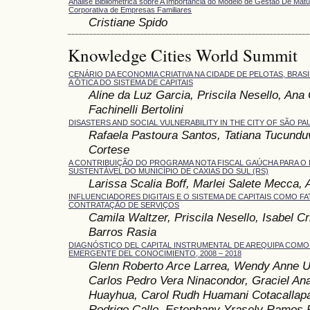
Análise Bibliométrica sobre A Importância do Modelo de Gestão De Ma
Corporativa de Empresas Familiares
Cristiane Spido
Knowledge Cities World Summit
CENÁRIO DA ECONOMIA CRIATIVA NA CIDADE DE PELOTAS, BRASI
A ÓTICA DO SISTEMA DE CAPITAIS
Aline da Luz Garcia, Priscila Nesello, Ana 
Fachinelli Bertolini
DISASTERS AND SOCIAL VULNERABILITY IN THE CITY OF SÃO PA
Rafaela Pastoura Santos, Tatiana Tucunduv
Cortese
A CONTRIBUIÇÃO DO PROGRAMA NOTA FISCAL GAÚCHA PARA O
SUSTENTÁVEL DO MUNICÍPIO DE CAXIAS DO SUL (RS)
Larissa Scalia Boff, Marlei Salete Mecca, 
INFLUENCIADORES DIGITAIS E O SISTEMA DE CAPITAIS COMO F
CONTRATAÇÃO DE SERVIÇOS
Camila Waltzer, Priscila Nesello, Isabel C
Barros Rasia
DIAGNÓSTICO DEL CAPITAL INSTRUMENTAL DE AREQUIPA COMO
EMERGENTE DEL CONOCIMIENTO, 2008 – 2018
Glenn Roberto Arce Larrea, Wendy Anne U
Carlos Pedro Vera Ninacondor, Graciel An
Huayhua, Carol Rudh Huamani Cotacallapa,
Rodrigo Callo, Estephany Yrasely Ramos 