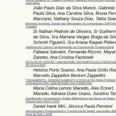
Novos Desafios no Trabalho Feminino: Mulheres que exercem funções 
masculinas
João Paulo Dias da Silva Munck, Gabriele 
Paula Silva, Ana Caroline Silva, Bruna Ferr
Marciano, Nathany Souza Dias, Talita Soar
Barreiras Invisíveis: Estudo das Dificuldades da Comunidade LGBTQI
Trabalho
Sr Nathan Pedroni de Oliveira, Sr Guilher
da Silva, Sra Mariana Vargas Braga da Sil
Schmitt Figueiró, Sra Ariana Raquel Philer
Influência da Cultura e da Autogestão na Comunicação Organizacional
Fabiana Salvator, Fernanda Rizzon, Mayar
Zanotto, Ana Cristina Fachinelli
ESTILOS DE GESTÃO: UMA REVISÃO SISTEMÁTICA DA LITERATU
DE 2015 A 2020
Heloisa Porto Soares, Ana Paula Grillo Ro
Marcello Zappellini Beckert Zappellini
TREINAMENTO, DESENVOLVIMENTO E EDUCAÇÃO PARA FORMAÇ
ORGANIZAÇÕES: UMA REVISÃO DA LITERATURA
Maria Celina Lemos Macedo, Alex Eckert, 
Macedo, Adriana Goes Urano, Jucelino To
Gamificação e Engajamento: Análise Bibliométrica nas Bases de Dados
Science entre 2010 e 2019
Daniel Hank Miri, Jéssica Paula Perotoni
Aprendizagem Organizacional e Transformação Digital: uma Análise Bibl
Anos de 2011 e 2020