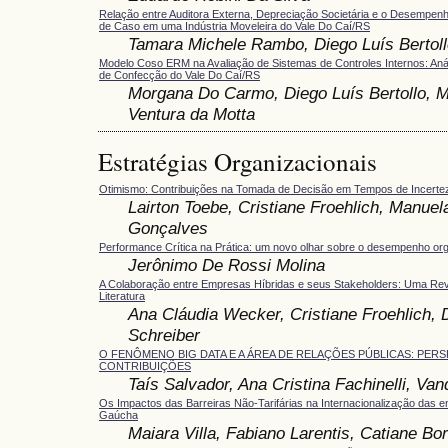
Relação entre Auditora Externa, Depreciação Societária e o Desempenh
de Caso em uma Indústria Moveleira do Vale Do Caí/RS
Tamara Michele Rambo, Diego Luís Bertoll
Modelo Coso ERM na Avaliação de Sistemas de Controles Internos: Aná
de Confecção do Vale Do Caí/RS
Morgana Do Carmo, Diego Luís Bertollo, M
Ventura da Motta
Estratégias Organizacionais
Otimismo: Contribuições na Tomada de Decisão em Tempos de Incerte
Lairton Toebe, Cristiane Froehlich, Manuel
Gonçalves
Performance Crítica na Prática: um novo olhar sobre o desempenho org
Jerônimo De Rossi Molina
A Colaboração entre Empresas Híbridas e seus Stakeholders: Uma Rev
Literatura
Ana Cláudia Wecker, Cristiane Froehlich,
Schreiber
O FENÔMENO BIG DATA E A ÁREA DE RELAÇÕES PÚBLICAS: PERS
CONTRIBUIÇÕES
Taís Salvador, ‪Ana Cristina Fachinelli, Va
Os Impactos das Barreiras Não-Tarifárias na Internacionalização das 
Gaúcha
Maiara Villa, Fabiano Larentis, Catiane Bor