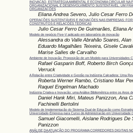
INOVAÇÃO, ESTRATÉGIA AMBIENTAL E ECONOMIA CIRCULAR NA
ORGANIZACIONAL E DESENVOLVIMENTO SUSTENTÁVEL: UM FR
ORGANIZAÇÕES
Eliana Andrea Severo, Julio Cesar Ferro 
OPERAÇÕES SUSTENTÁVEIS E INOVAÇÕES NAS EMPRESAS: FO
CONSTRUTOS E RELAÇÕES TEÓRICAS
Julio Cesar Ferro De Guimarães, Eliana A
Modelo de negócio Five-V aplicado em laboratório de inovação
Alessandra do Valle Abrahão Soares, Alan 
Eduardo Magalhães Teixeira, Gisele Caval
Marise Salles de Carvalho
Ambiente de Inovação: Proposição de um Modelo para Universidades C
Rafael Gasparin Boff, Roberto Birch Gonça
Verruck
A Relação entre Criatividade e Gestão na Indústria Calçadista: Uma Rev
Roberta Werner Rambo, Cristiano Max Pere
Raquel Engelman Machado
Indústria Criativa e Inovação: uma Análise Bibliométrica entre os Anos 
Daniel Hank Miri, Mateus Panizzon, Ana Cr
Fachinelli Bertolini
Modelo de Implementação do Sistema Dual de Educação como Estratég
Universidade-Empresa para Curso de Administração em Universidade 
Samuel Giacomelli, Aislane Rodrigues De
Panizzon
ANÁLISE DA ATUAÇÃO DO PROGRAMA CORREDORES DIGITAIS N