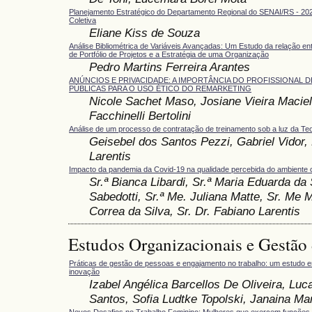
Planejamento Estratégico do Departamento Regional do SENAI/RS - 20
Coletiva
Eliane Kiss de Souza
Análise Bibliométrica de Variáveis Avançadas: Um Estudo da relação e
de Portfólio de Projetos e a Estratégia de uma Organização
Pedro Martins Ferreira Arantes
ANÚNCIOS E PRIVACIDADE: A IMPORTÂNCIA DO PROFISSIONAL 
PÚBLICAS PARA O USO ÉTICO DO REMARKETING
Nicole Sachet Maso, Josiane Vieira Maciel
Facchinelli Bertolini
Análise de um processo de contratação de treinamento sob a luz da Teo
Geisebel dos Santos Pezzi, Gabriel Vidor,
Larentis
Impacto da pandemia da Covid-19 na qualidade percebida do ambiente c
Sr.ª Bianca Libardi, Sr.ª Maria Eduarda da 
Sabedotti, Sr.ª Me. Juliana Matte, Sr. Me 
Correa da Silva, Sr. Dr. Fabiano Larentis
Estudos Organizacionais e Gestão
Práticas de gestão de pessoas e engajamento no trabalho: um estudo 
inovação
Izabel Angélica Barcellos De Oliveira, Lu
Santos, Sofia Ludtke Topolski, Janaina Ma