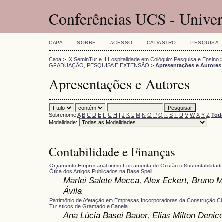
Conferências UCS - Univer
CAPA
SOBRE
ACESSO
CADASTRO
PESQUISA
Capa
>
IX SeminTur e II Hospitalidade em Colóquio: Pesquisa e Ensino
GRADUAÇÃO, PESQUISA E EXTENSÃO
>
Apresentações e Autores
Apresentações e Autores
Sobrenome
A
B
C
D
E
F
G
H
I
J
K
L
M
N
O
P
Q
R
S
T
U
V
W
X
Y
Z
Tod
Modalidade:
Contabilidade e Finanças
Orçamento Empresarial como Ferramenta de Gestão e Sustentabilidad
Ótica dos Artigos Publicados na Base Spell
Marlei Salete Mecca, Alex Eckert, Bruno 
Ávila
Patrimônio de Afetação em Empresas Incorporadoras da Construção Civ
Turísticos de Gramado e Canela
Ana Lúcia Basei Bauer, Elias Milton Denico