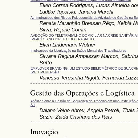
Ellen Correa Rodrigues, Lucas Almeida do
Ludtke Topolski, Janaina Marchi
As Implicações dos Riscos Psicossociais da Atividade de Gestão na Eq
Renata Maranhão Bressan Rêgo, Kelbia Na
Silva, Rejane Comin
A ADOÇÃO DO TELETRABALHO DOMICILIAR NA CRISE SANITÁRIA 
IMPACTOS NO DIREITO DO TRABALHO
Ellen Lindemann Wother
Implicações da Uberização na Saúde Mental dos Trabalhadores
Silvana Regina Ampessan Marcon, Sabrina
Britto
EMPLOYER BRANDING: UM ESTUDO BIBLIOMÉTRICO DE SUA CRI
IMPLEMENTAÇÃO
Vanessa Teresinha Rigotti, Fernanda Lazza
Gestão das Operações e Logística
Análise Sobre a Gestão de Segurança do Trabalho em uma Instituição 
Sul
Daiane Velho Abreu, Angela Petroli, Thai
Suzin, Zaida Cristiane dos Reis
Inovação