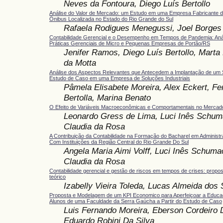
Neves da Fontoura, Diego Luís Bertollo
Análise do Valor de Mercado: um Estudo em uma Empresa Fabricante d
Ônibus Localizada no Estado do Rio Grande do Sul
Rafaela Rodigues Menegussi, Joel Borge
Contabilidade Gerencial e o Desempenho em Tempos de Pandemia: Análi
Práticas Gerenciais de Micro e Pequenas Empresas de Portão/RS
Jenifer Ramos, Diego Luís Bertollo, Marta 
da Motta
Análise dos Aspectos Relevantes que Antecedem a Implantação de um 
Estudo de Caso em uma Empresa de Soluções Industriais
Pâmela Elisabete Moreira, Alex Eckert, Fe
Bertolla, Marina Benato
O Efeito de Variáveis Macroeconômicas e Comportamentais no Mercado 
Leonardo Gress de Lima, Luci Inês Schum
Claudia da Rosa
A Contribuição da Contabilidade na Formação do Bacharel em Adminis
Com Instituições da Região Central do Rio Grande Do Sul
Angela Maria Aimi Volff, Luci Inês Schuma
Claudia da Rosa
Contabilidade gerencial e gestão de riscos em tempos de crises: prop
teórico
Izabelly Vieira Toleda, Lucas Almeida dos
Proposta e Modelagem de um KPI Economico para Aperfeiçoar a Educa
Alunos de uma Faculdade da Serra Gaúcha a Partir do Estudo de Caso
Luis Fernando Moreira, Eberson Cordeiro 
Eduardo Robini Da Silva