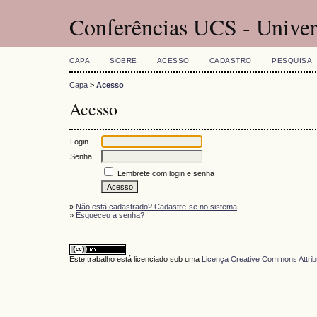
Conferências UCS - Univer
CAPA
SOBRE
ACESSO
CADASTRO
PESQUISA
Capa
>
Acesso
Acesso
Login
Senha
Lembrete com login e senha
»
Não está cadastrado? Cadastre-se no sistema
»
Esqueceu a senha?
Este trabalho está licenciado sob uma
Licença Creative Commons Attrib