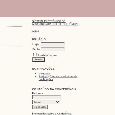
SISTEMA ELETRÔNICO DE
ADMINISTRAÇÃO DE CONFERÊNCIAS
Ajuda
USUÁRIO
Login
Senha
Lembrar de mim
NOTIFICAÇÕES
Visualizar
Assinar
/
Cancelar assinatura de
notificações
CONTEÚDO DA CONFERÊNCIA
Pesquisa
Informações sobre a Conferência