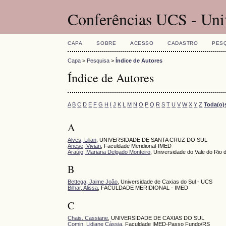
Conferências UCS - Uni
CAPA
SOBRE
ACESSO
CADASTRO
PES
Capa
>
Pesquisa
>
Índice de Autores
Índice de Autores
A
B
C
D
E
F
G
H
I
J
K
L
M
N
O
P
Q
R
S
T
U
V
W
X
Y
Z
Toda(o)
A
Alves, Lilian
, UNIVERSIDADE DE SANTA CRUZ DO SUL
Anese, Vivian
, Faculdade Meridional-IMED
Araújo, Mariana Delgado Monteiro
, Universidade do Vale do Rio
B
Bettega, Jaime João
, Universidade de Caxias do Sul - UCS
Bilhar, Alissa
, FACULDADE MERIDIONAL - IMED
C
Chais, Cassiane
, UNIVERSIDADE DE CAXIAS DO SUL
Comin, Lidiane Cássia
, Faculdade IMED-Passo Fundo/RS