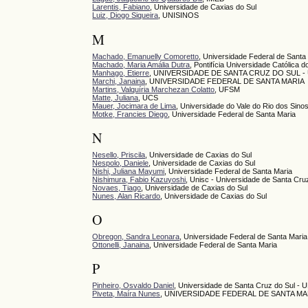
Larentis, Fabiano
, Universidade de Caxias do Sul
Luiz, Diogo Siqueira
, UNISINOS
M
Machado, Emanuelly Comoretto
, Universidade Federal de Santa
Machado, Maria Amália Dutra
, Pontifícia Universidade Católica
Manhago, Etierre
, UNIVERSIDADE DE SANTA CRUZ DO SUL -
Marchi, Janaina
, UNIVERSIDADE FEDERAL DE SANTA MARIA
Martins, Valquíria Marchezan Colatto
, UFSM
Matte, Juliana
, UCS
Mauer, Jocimara de Lima
, Universidade do Vale do Rio dos Sin
Motke, Francies Diego
, Universidade Federal de Santa Maria
N
Nesello, Priscila
, Universidade de Caxias do Sul
Nespolo, Daniele
, Universidade de Caxias do Sul
Nishi, Juliana Mayumi
, Universidade Federal de Santa Maria
Nishimura, Fabio Kazuyoshi
, Unisc - Universidade de Santa Cru
Novaes, Tiago
, Universidade de Caxias do Sul
Nunes, Alan Ricardo
, Universidade de Caxias do Sul
O
Obregon, Sandra Leonara
, Universidade Federal de Santa Maria
Ottonelli, Janaina
, Universidade Federal de Santa Maria
P
Pinheiro, Osvaldo Daniel
, Universidade de Santa Cruz do Sul - 
Piveta, Maíra Nunes
, UNIVERSIDADE FEDERAL DE SANTA MA