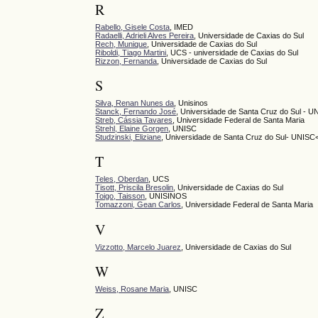
R
Rabello, Gisele Costa
, IMED
Radaelli, Adrieli Alves Pereira
, Universidade de Caxias do Sul
Rech, Munique
, Universidade de Caxias do Sul
Riboldi, Tiago Martini
, UCS - universidade de Caxias do Sul
Rizzon, Fernanda
, Universidade de Caxias do Sul
S
Silva, Renan Nunes da
, Unisinos
Stanck, Fernando José
, Universidade de Santa Cruz do Sul - U
Streb, Cássia Tavares
, Universidade Federal de Santa Maria
Strehl, Elaine Gorgen
, UNISC
Studzinski, Eliziane
, Universidade de Santa Cruz do Sul- UNISC<
T
Teles, Oberdan
, UCS
Tisott, Priscila Bresolin
, Universidade de Caxias do Sul
Toigo, Taisson
, UNISINOS
Tomazzoni, Gean Carlos
, Universidade Federal de Santa Maria
V
Vizzotto, Marcelo Juarez
, Universidade de Caxias do Sul
W
Weiss, Rosane Maria
, UNISC
Z