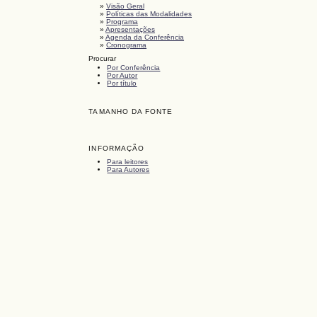
»
Visão Geral
»
Políticas das Modalidades
»
Programa
»
Apresentações
»
Agenda da Conferência
»
Cronograma
Procurar
Por Conferência
Por Autor
Por título
TAMANHO DA FONTE
INFORMAÇÃO
Para leitores
Para Autores