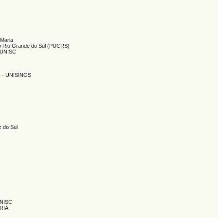
 Maria
 do Rio Grande do Sul (PUCRS)
 UNISC
os - UNISINOS
z do Sul
UNISC
RIA