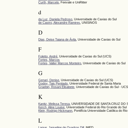
Curth, Marcelo
, Feevale e UniRitter
d
da Luz, Daniela Pedroso
, Universidade de Caxias do Sul
de Castro, Alexandre Ramires
, UNISINOS
D
Dias, Deise Taiana de Ávila
, Universidade de Caxias do Sul
F
Foletto, André
, Universidade de Caxias do Sul (UCS)
Fortes, Marcos
Fortes, Valter Marcos Monteiro
, Universidade de Caxias do Sul
G
Genari, Denise
, Universidade de Caxias do Sul (UCS)
Godoy, Tais Pentiado
, Universidade Federal de Santa Maria
Graebin, Rosani Elisabete
, Universidade de Caxias do Sul - UC
K
Kanitz, Melissa Teresa
, UNIVERSIDADE DE SANTA CRUZ DO 
Kerch, Aline Louise
, Universidade Federal do Rio Grande do Sul
Klein, Rodrigo Hickmann
, Pontifícia Universidade Católica do 
L
Lague, Jaqueline de Quadros Dill
, IMED