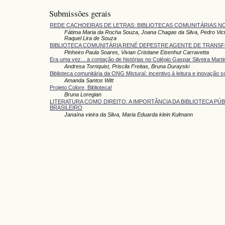
Submissões gerais
REDE CACHOEIRAS DE LETRAS: BIBLIOTECAS COMUNITÁRIAS 
Fátima Maria da Rocha Souza, Joana Chagas da Silva, Pedro Victo
Raquel Lira de Souza
BIBLIOTECA COMUNITÁRIA RENÉ DEPESTRE AGENTE DE TRANS
Pinheiro Paula Soares, Vivian Cristiane Eisenhut Carravetta
Era uma vez... a contação de histórias no Colégio Gaspar Silveira Mart
Andresa Tornquist, Priscila Freitas, Bruna Durayski
Biblioteca comunitária da ONG Misturaí: incentivo à leitura e inovação so
Amanda Santos Witt
Projeto Colore, Biblioteca!
Bruna Loregian
LITERATURA COMO DIREITO: A IMPORTÂNCIA DA BIBLIOTECA P
BRASILEIRO
Janaína vieira da Silva, Maria Eduarda klein Kulmann