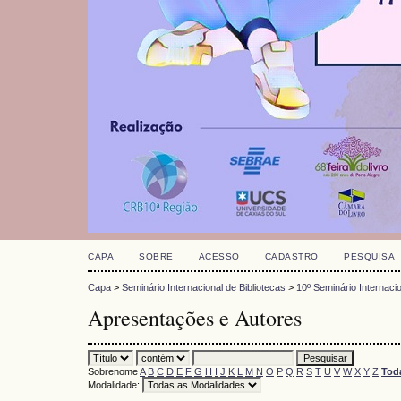
CAPA
SOBRE
ACESSO
CADASTRO
PESQUISA
Capa
>
Seminário Internacional de Bibliotecas
>
10º Seminário Internacio
Apresentações e Autores
Sobrenome
A
B
C
D
E
F
G
H
I
J
K
L
M
N
O
P
Q
R
S
T
U
V
W
X
Y
Z
Tod
Modalidade: