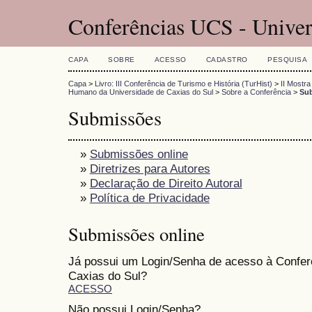
Conferências UCS - Univer
CAPA
SOBRE
ACESSO
CADASTRO
PESQUISA
Capa
>
Livro: III Conferência de Turismo e História (TurHist)
>
II Mostr
Humano da Universidade de Caxias do Sul
>
Sobre a Conferência
>
Su
Submissões
»
Submissões online
»
Diretrizes para Autores
»
Declaração de Direito Autoral
»
Política de Privacidade
Submissões online
Já possui um Login/Senha de acesso à Confer
Caxias do Sul?
ACESSO
Não possui Login/Senha?