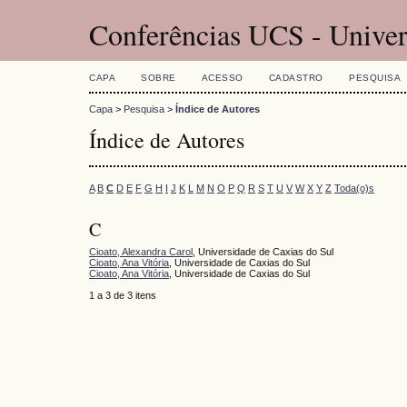
Conferências UCS - Univer
CAPA
SOBRE
ACESSO
CADASTRO
PESQUISA
Capa
>
Pesquisa
>
Índice de Autores
Índice de Autores
A
B
C
D
E
F
G
H
I
J
K
L
M
N
O
P
Q
R
S
T
U
V
W
X
Y
Z
Toda(o)s
C
Cioato, Alexandra Carol
, Universidade de Caxias do Sul
Cioato, Ana Vitória
, Universidade de Caxias do Sul
Cioato, Ana Vitória
, Universidade de Caxias do Sul
1 a 3 de 3 itens