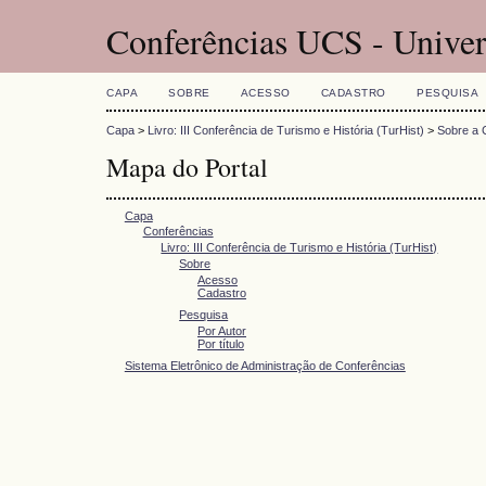
Conferências UCS - Univer
CAPA
SOBRE
ACESSO
CADASTRO
PESQUISA
Capa
>
Livro: III Conferência de Turismo e História (TurHist)
>
Sobre a 
Mapa do Portal
Capa
Conferências
Livro: III Conferência de Turismo e História (TurHist)
Sobre
Acesso
Cadastro
Pesquisa
Por Autor
Por título
Sistema Eletrônico de Administração de Conferências