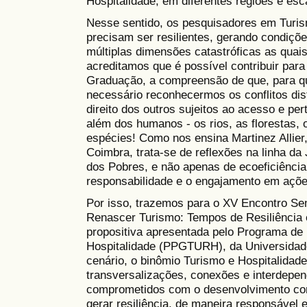
Hospitalidade, em diferentes regiões e esc
Nesse sentido, os pesquisadores em Turism
precisam ser resilientes, gerando condiçõ
múltiplas dimensões catastróficas as quai
acreditamos que é possível contribuir par
Graduação, a compreensão de que, para qu
necessário reconhecermos os conflitos dist
direito dos outros sujeitos ao acesso e p
além dos humanos - os rios, as florestas, 
espécies! Como nos ensina Martinez Allier
Coimbra, trata-se de reflexões na linha da
dos Pobres, e não apenas de ecoeficiência
responsabilidade e o engajamento em ações
Por isso, trazemos para o XV Encontro Sem
Renascer Turismo: Tempos de Resiliência 
propositiva apresentada pelo Programa d
Hospitalidade (PPGTURH), da Universidad
cenário, o binômio Turismo e Hospitalidad
transversalizações, conexões e interdepe
comprometidos com o desenvolvimento com
gerar resiliência, de maneira responsável