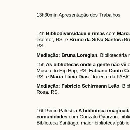
13h30min Apresentação dos Trabalhos
14h
Bibliodiversidade e rimas
com
Marcu
escritor, RS, e
Bruno da Silva Santos
(Bru
RS.
Mediação:
Bruna Loregian
, Bibliotecária
15h
As bibliotecas onde a gente não vê
c
Museu do Hip Hop, RS,
Fabiano Couto Co
RS, e
Maria Lúcia Dias
, docente da FAB
Mediação:
Fabrício Schirmann Leão
, Bib
Rosa, RS.
16h15min Palestra
A biblioteca imaginad
comunidades
com Gonzalo Oyarzun, biblio
Biblioteca Santiago, maior biblioteca públic