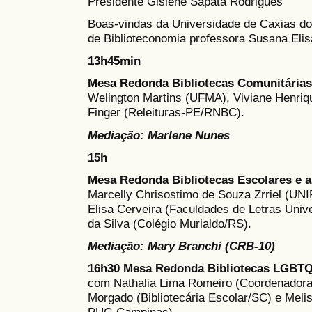
Presidente Gislene Sapata Rodrigues
Boas-vindas da Universidade de Caxias d
de Biblioteconomia professora Susana El
13h45min
Mesa Redonda
Bibliotecas Comunitárias
Welington Martins (UFMA), Viviane Henriq
Finger (Releituras-PE/RNBC).
Mediação: Marlene Nunes
15h
Mesa Redonda Bibliotecas Escolares e 
Marcelly Chrisostimo de Souza Zrriel (UN
Elisa Cerveira (Faculdades de Letras Unive
da Silva (Colégio Murialdo/RS).
Mediação: Mary Branchi (CRB-10)
16h30
Mesa Redonda Bibliotecas LGBTQI
com Nathalia Lima Romeiro (Coordenadora
Morgado (Bibliotecária Escolar/SC) e Meli