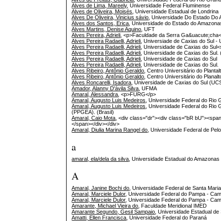
Alves de Lima, Mareely
, Universidade Federal Fluminense
Alves de Oliveira, Moisés
, Universidade Estadual de Londrina
Alves De Oliveira, Vinicius sávio
, Universidade Do Estado D
Alves dos Santos, Erica
, Universidade do Estado do Amazona
Alves Martins, Denise Aquino
, UFT
Alves Pereira, Adrieli
, <p>Faculdade da Serra Ga&uacute;cha
Alves Pereira Radaelli, Adrieli
, Universiade de Caxias do Sul -
Alves Pereira Radaelli, Adrieli
, Universidade de Caxias do Sul<
Alves Pereira Radaelli, Adrieli
, Universidade de Caxias do Sul. (
Alves Pereira Radaelli, Adrieli
, Universidade de Caxias do Sul
Alves Pereira Radaelli, Adrieli
, Universidade de Caxias do Sul.
Alves Ribeiro, Antônio Geraldo
, Centro Universitário do Planta
Alves Ribeiro, Antônio Geraldo
, Centro Universitário do Planal
Alves Roncarelli, Isadora
, Universidade de Caxias do Sul (UC
Amador, Alanny D'ávila Silva
, UFMA
Amaral, Alessandra
, <p>FURG</p>
Amaral, Augusto Luis Medeiros
, Universidade Federal do Rio
Amaral, Augusto Luis Medeiros
, Universidade Federal do Rio
(PPGEA). (Brasil)
Amaral, Caio Mota
, <div class="dr"><div class="bR bU"><spa
</span></div></div>
Amaral, Diulia Marina Rangel do
, Universidade Federal de Pel
a
amaral, ela/dela da silva
, Universidade Estadual do Amazonas 
A
Amaral, Janine Bochi do
, Universidade Federal de Santa Mari
Amaral, Marciele Dulor
, Universidade Federal do Pampa - Ca
Amaral, Marciele Dulor
, Universidade Federal do Pampa - Ca
Amarante, Michael Vieira do
, Faculdade Meridional IMED
Amarante Segundo, Gesil Sampaio
, Universidade Estadual de
Amatti, Ellen Francisca
, Universidade Federal do Paraná