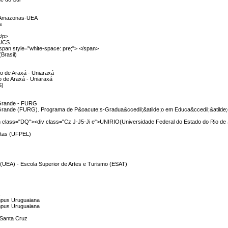
o Amazonas-UEA
s
</p>
 UCS.
span style="white-space: pre;"> </span>
Brasil)
lto de Araxá - Uniaraxá
to de Araxá - Uniaraxá
S)
 Grande - FURG
 Grande (FURG). Programa de P&oacute;s-Gradua&ccedil;&atilde;o em Educa&ccedil;&atilde;
n class="DQ"><div class="Cz J-J5-Ji e">UNIRIO(Universidade Federal do Estado do Rio de 
otas (UFPEL)
(UEA) - Escola Superior de Artes e Turismo (ESAT)
a
mpus Uruguaiana
mpus Uruguaiana
 Santa Cruz