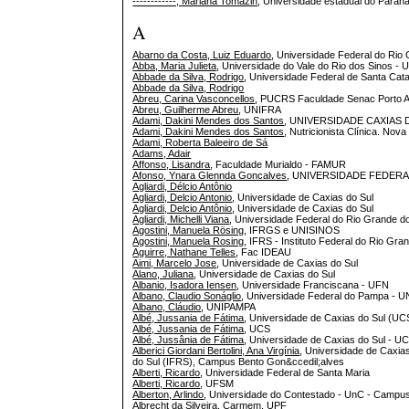
------------, Mariana Tomazin
, Universidade estadual do P
A
Abarno da Costa, Luiz Eduardo
, Universidade Federal do Ri
Abba, Maria Julieta
, Universidade do Vale do Rio dos Sinos - 
Abbade da Silva, Rodrigo
, Universidade Federal de Santa Cat
Abbade da Silva, Rodrigo
Abreu, Carina Vasconcellos
, PUCRS Faculdade Senac Porto A
Abreu, Guilherme Abreu
, UNIFRA
Adami, Dakini Mendes dos Santos
, UNIVERSIDADE CAXIAS 
Adami, Dakini Mendes dos Santos
, Nutricionista Clínica. Nova
Adami, Roberta Baleeiro de Sá
Adams, Adair
Affonso, Lisandra
, Faculdade Murialdo - FAMUR
Afonso, Ynara Glennda Goncalves
, UNIVERSIDADE FEDER
Agliardi, Délcio Antônio
Agliardi, Delcio Antonio
, Universidade de Caxias do Sul
Agliardi, Delcio Antônio
, Universidade de Caxias do Sul
Agliardi, Michelli Viana
, Universidade Federal do Rio Grande 
Agostini, Manuela Rösing
, IFRGS e UNISINOS
Agostini, Manuela Rosing
, IFRS - Instituto Federal do Rio Gra
Aguirre, Nathane Telles
, Fac IDEAU
Aimi, Marcelo Jose
, Universidade de Caxias do Sul
Alano, Juliana
, Universidade de Caxias do Sul
Albanio, Isadora Iensen
, Universidade Franciscana - UFN
Albano, Claudio Sonáglio
, Universidade Federal do Pampa - 
Albano, Cláudio
, UNIPAMPA
Albé, Jussania de Fátima
, Universidade de Caxias do Sul (UC
Albé, Jussania de Fátima
, UCS
Albé, Jussânia de Fátima
, Universidade de Caxias do Sul - U
Alberici Giordani Bertolini, Ana Virgínia
, Universidade de Caxias
do Sul (IFRS), Campus Bento Gon&ccedil;alves
Alberti, Ricardo
, Universidade Federal de Santa Maria
Alberti, Ricardo
, UFSM
Alberton, Arlindo
, Universidade do Contestado - UnC - Campus
Albrecht da Silveira, Carmem
, UPF