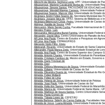
Albrecht da Silveira, Senhora Lucia
, UPF- Universidade de P
Albuquerque, Mariene Cavalcante Borba de
, Universidade Reg
Albuquerque, Simone Santos
, FACULDADE DE EDUCA&Cced
Albuquerque, Wendell Wagner Campos
, Universidade Federa
Albuquerque Soares, Marcos Vitor
, Universidade do Estado 
Alcântara, André Felipe Soares de
, Secretaria Municipal das 
Alcântara, Josiane Silva de
, UFRJ. Sistema de Bibliotecas e 
Alcântara Bittencourt César, Pedro
, Universidade de Caxias d
Aldrigue, Natália de Sousa
, UNB
Alencastro, Mario Sergio Cunha
, Faculdade Internacional de Cu
Alendes Prates, Laís
Alessandra, Alessandra Buriol Farinha
, Universidade Federal
Alexandre, David Silva
, Centro Universitário do Planalto de Ar
Alf Lima, Ana Paula
, Centro de Estudos e Pesquisas em Agr
Alf Lima, Ana Paula
, CEPAN/UFRGS
Aliprando Viotto Filho, Irineu
Allebrandt, Ricardo
, Universidade do Estado de Santa Catari
Alliprandini, Paula Mariza Zedu
, Universidade Estadual de Lon
Almeida, Ana Paula
, Centro de Ensino Superior dos Campos G
Almeida, Antonio Charles
, Universidade Estadual do Paran&a
Almeida, Cristiano Cardoso de
, Mestre em Estado, Governo e 
Almeida, Dario Trevisan de
Almeida, Davi
Almeida, Débora Menegazzo de Sousa
, Universidade Estudal
Almeida, Edlaine
, Universidade de Caxias do Sul
Almeida, Elisandra Duarte de
, Universidade Estadual do Rio G
Almeida, Felipe Mollardi
Almeida, Felipe de Lima
Almeida, Helena de Jesus
, Universidade federal de Pelotas
Almeida, Joao Paulo
, Universidade de Caxias do Sul
Almeida, Keila dos Santos
, Universidade Federal do Maranhão
Almeida, Mariza de
, Universidade Federal de Santa Maria - U
Almeida, Matheus de Souza Santos
, Centro Universitário Sen
Almeida, Paola Gomes de
Almeida, Tábata Lopes de
, CEFET/RJ
Almeida Barbosa, Siderly do Carmo Dahle de
, Faculdades In
Almeida de Jesus, Luana Almeida
, Universidade Federal de S