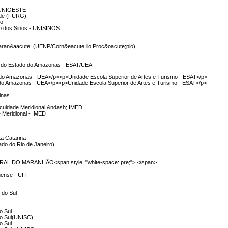
- UNIOESTE
nde (FURG)
co
io dos Sinos - UNISINOS
Paran&aacute; (UENP/Corn&eacute;lio Proc&oacute;pio)
e do Estado do Amazonas - ESAT/UEA
 do Amazonas - UEA</p><p>Unidade Escola Superior de Artes e Turismo - ESAT</p>
 do Amazonas - UEA</p><p>Unidade Escola Superior de Artes e Turismo - ESAT</p>
inas
Faculdade Meridional &ndash; IMED
e Meridional - IMED
ta Catarina
do do Rio de Janeiro)
AL DO MARANHÃO<span style="white-space: pre;"> </span>
inense - UFF
 do Sul
o Sul
do Sul(UNISC)
o Sul