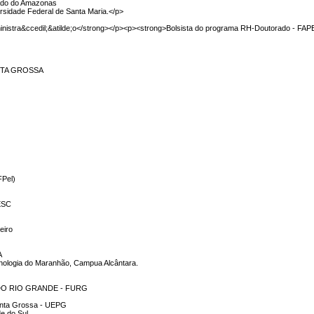
tado do Amazonas
rsidade Federal de Santa Maria.</p>
nistra&ccedil;&atilde;o</strong></p><p><strong>Bolsista do programa RH-Doutorado - FA
NTA GROSSA
FPel)
NESC
eiro
A
ecnologia do Maranhão, Campua Alcântara.
DO RIO GRANDE - FURG
Ponta Grossa - UEPG
de do Sul