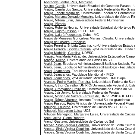
Aparecida Santos Reis, Marciene
Aquino, Camila
, Universidade Estadual do Oeste do Parana 
Araújo, Camila dos Santos
, Universidade Federal do Rio Gra
Araújo, Janete Magali de
, Universidade Federal de Pernambu
Araújo, Mariana Delgado Monteiro
, Universidade do Vale do R
Araújo, Millena Eirim
, Universidade Federal Fluminense
Araújo, Pâmela
Araújo, Roberta Negrão
, Universidade Estadual do Norte do 
Araújo, Uajará Pessoa
, CEFET MG
Araújo, Uajará Pessoa de
, Cefet - MG
Araújo de Menezes Gonçalves Martins, Cláudia
, Universidad
Araújo de Oliveira, Francielle
Araújo Ferreira, Brígida Catarina
, <p>Universidade do Estado
Araújo Ferreira, Brigida Catarina
, <p>Universidade do Estado
Araújo Michielin, Carolina
, UDESC
Aragão, Ana Maria Falcão de
, Universidade Estadual de Camp
Aragão, Milena
, Universidade de Caxias do Sul
Araldi, Jean
, Escola de Administra&ccedil;&atilde;o &ndash; 
Araldi, Jean
, Escola de Administra&ccedil;&atilde;o - Faculdad
Araldi, Jeancarlos
, Faculdade Meridional
Araldi, Jeancarlos
, Faculdade Meridional - IMED
Araldi, Jeancarlos
, <p>Faculdade Meridional - IMED</p>
Arantes, Pedro Martins Ferreira
, Universidade Federal de San
Araujo, Arthur Carvalho
, UNIRIO(Universidade Federal do Esta
Araujo, Gracyanne Freire de
, Universidade de Caxias do Sul
Araujo, Jair Jonko
, Universidade Federal de Pelotas
Araujo, Monica de Nazare Ferreira de
, UNIVERSIDADE FEDER
Araujo, Róger Albernaz
, Instituto Federal Sul-rio-grandense
Araujo Passos, Fabio Vinicius de
, Universidade Federal Flum
Arbugeri, Eduardo
, Universidade de Caxias do Sul - UCS
Arbugeri, Margarete Luisa
, UCS
Arbugeri Menegotto, Margarete Luísa
, Universidade de Caxias
Arce Larrea, Glenn Roberto
Arend, Gustavo
, Universidade de Caxias do Sul
Areosa, Silvia Virginia Coutinho
, Universidade de Santa Cruz d
Areosa, Silvia Virginia Coutinho
, Universidade de Santa Cruz 
Areosa, Silvia Virginia Coutinho
, Universidade de Santa Cruz d