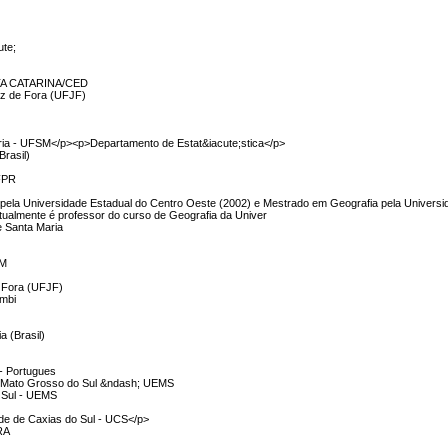
ute;
TA CATARINA/CED
uiz de Fora (UFJF)
ria - UFSM</p><p>Departamento de Estat&iacute;stica</p>
Brasil)
UFPR
a Universidade Estadual do Centro Oeste (2002) e Mestrado em Geografia pela Universi
tualmente é professor do curso de Geografia da Univer
e Santa Maria
SM
e Fora (UFJF)
umbi
a (Brasil)
 - Portugues
e Mato Grosso do Sul &ndash; UEMS
o Sul - UEMS
ade de Caxias do Sul - UCS</p>
BRA