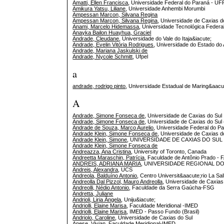
Amatti, Ellen Francisca
, Universidade Federal do Paraná - U
Amikura Yatsu, Liliane
, Universidade Anhembi Morumbi
Ampessan Marcon, Silvana Regina
Ampessan Marcon, Silvana Regina
, Universidade de Caxias d
Anami, Marcelo Hidemassa
, Universidade Tecnológica Feder
Anayka Bailon Huayhua, Graciel
Andrade, Cleudane
, Universidade do Vale do Itaja&iacute;
Andrade, Evelin Vitória Rodrigues
, Universidade do Estado d
Andrade, Mariana Jaskulski de
Andrade, Nycole Schmitt
, Ufpel
a
andrade, rodrigo pinto
, Universidade Estadual de Maring&aacu
A
Andrade, Simone Fonseca de
, Universidade de Caxias do Sul
Andrade, Simone Fonseca de
, Universidade de Caxias do Sul 
Andrade de Souza, Marco Aurelio
, Universidade Federal do P
Andrade Klein, Simone Fonseca de
, Universidade de Caxias d
Andrade Klein, Simone
, UNIVERSIDADE DE CAXIAS DO SUL
Andrade Klein, Simone Fonseca de
Andreazza, Ana Cristina
, University of Toronto, Canada
Andreetta Maraschin, Patrícia
, Faculdade de Antônio Prado - 
ANDREIS, ADRIANA MARIA
, UNIVERSIDADE REGIONAL D
Andreis, Alexandra
, UCS
Andreola, Balduíno Antonio
, Centro Universit&aacute;rio La Sal
Andreolla Dal Pizzol, Mauro Andreolla
, Universidade de Caxias
Andreolli, Nédio Antonio
, Faculdade da Serra Gaúcha-FSG
Andretta, Juliane
Andrioli, Liria Ângela
, Uniju&iacute;
Andriolli, Elaine Marisa
, Faculdade Meridional -IMED
Andriolli, Elaine Marisa
, IMED - Passo Fundo (Brasil)
Andriolo, Caroline
, Universidade de Caxias do Sul
Anese, Vivian
, Faculdade Meridional-IMED