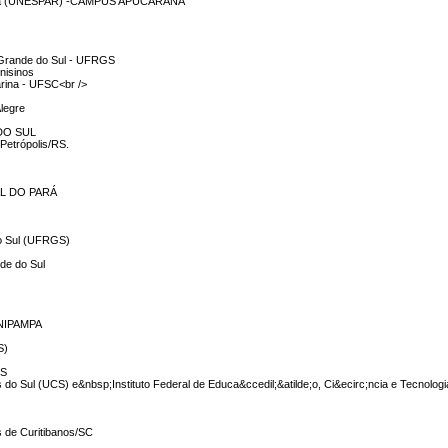
araná (UNESPAR) -CAMPUS APUCARANA
o Grande do Sul - UFRGS
Unisinos
arina - UFSC<br />
legre
DO SUL
 Petrópolis/RS.
AL DO PARÁ
do Sul (UFRGS)
nde do Sul
UNIPAMPA
S)
CS
 do Sul (UCS) e&nbsp;Instituto Federal de Educa&ccedil;&atilde;o, Ci&ecirc;ncia e Tecnolog
 de Curitibanos/SC