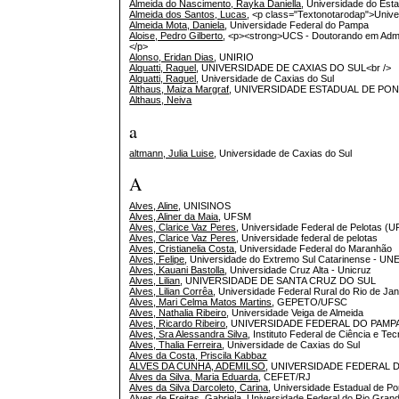
Almeida do Nascimento, Rayka Daniella
, Universidade do Es
Almeida dos Santos, Lucas
, <p class="Textonotarodap">Unive
Almeida Mota, Daniela
, Universidade Federal do Pampa
Aloise, Pedro Gilberto
, <p><strong>UCS - Doutorando em Admi
</p>
Alonso, Eridan Dias
, UNIRIO
Alquatti, Raquel
, UNIVERSIDADE DE CAXIAS DO SUL<br />
Alquatti, Raquel
, Universidade de Caxias do Sul
Althaus, Maiza Margraf
, UNIVERSIDADE ESTADUAL DE PO
Althaus, Neiva
a
altmann, Julia Luise
, Universidade de Caxias do Sul
A
Alves, Aline
, UNISINOS
Alves, Aliner da Maia
, UFSM
Alves, Clarice Vaz Peres
, Universidade Federal de Pelotas (U
Alves, Clarice Vaz Peres
, Universidade federal de pelotas
Alves, Cristianelia Costa
, Universidade Federal do Maranhão
Alves, Felipe
, Universidade do Extremo Sul Catarinense - U
Alves, Kauani Bastolla
, Universidade Cruz Alta - Unicruz
Alves, Lilian
, UNIVERSIDADE DE SANTA CRUZ DO SUL
Alves, Lilian Corrêa
, Universidade Federal Rural do Rio de Jan
Alves, Mari Celma Matos Martins
, GEPETO/UFSC
Alves, Nathalia Ribeiro
, Universidade Veiga de Almeida
Alves, Ricardo Ribeiro
, UNIVERSIDADE FEDERAL DO PAMP
Alves, Sra Alessandra Silva
, Instituto Federal de Ciência e T
Alves, Thalia Ferreira
, Universidade de Caxias do Sul
Alves da Costa, Priscila Kabbaz
ALVES DA CUNHA, ADEMILSO
, UNIVERSIDADE FEDERAL 
Alves da Silva, Maria Eduarda
, CEFET/RJ
Alves da Silva Darcoleto, Carina
, Universidade Estadual de 
Alves de Freitas, Gabriela
, Universidade Federal do Rio Gran