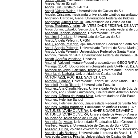
Anese, Vivian
(Brasil)
Angeli, Luis Gustavo
, FACCAT
Angeli, Valeria Weiss
, Universidade de Caxias do Sul
Angelo, Cristiane
, mestranda universidade tuiuti do paran&aac
Anghinoni Cardoso, Aliana
, Universidade Federal de Pelotas
Angonese, Almeri Truculo
, Universidade de Caxias do Sul
Anjos, Rosilene Amorim
, UNIVERSIDADE FEDERAL DE SAN
Anjos Júnior, Edwaldo Sérgio dos
, Universidade Federal de J
Anschau, Isabela Mombach
, Universidade Feevale
Anselmini, Josiane
, Universidade de Caxias do Sul
Ansuj, Angela Pellegrin
, UFSM
Ansuj, Angela Pellegrin
, <p>Universidade Federal de Santa Ma
Ansuj, Angela Pellegrin
, Universidade Federal de Santa Maria (
Ansuj, Angela Pelegrin
, Universidade Federal de Santa Maria
Antônio, Camila da Silva
, Universidade Federal do Paraná - 
Antich, Andréia Veridiana
, Unisinos
Antoneli, Valdemir
, <span>Possui graduação em GEOGRAFIA pel
Maringá (2004), Doutorado em Geografia pela UFPR (2011). A
Antonelli da Veiga, Cristiano Henrique
, Universidade Federal d
Antoniazzi, Nathália
, Universidade de Caxias do Sul
ANTONIAZZI, ROCHELE SACHET
, UCS
Antonioli, Camyla
, Universidade Federal de Santa Maria - UF
Antoniolli, Paulo Ricardo
, Universidade Feevale
Antunes, Ana Cláudia Neves
, Universidade Federal de Juiz d
Antunes, Ana Cláudia Guimarães
, Universidade Anhembi Mor
Antunes, Débora de Moura Melo
, Universidade de São Paulo
Antunes, Helenise Sangoi
Antunes, Helenise Sangoi
, Universidade Federal de Santa Mari
Antunes, Natália Barbizan
, Faculdade de Antônio Prado | FAP
ANTUNES, VANIA OLIVEIRA
, UNIVERSIDADE DE AVEIRO
ANTUNES, VANIA OLIVEIRA
, Universidade de Aveiro - Aveiro
Anunciação, Aslan Viana de Lira da
, Universidade Estadual d
Anunciação, Aslan
, Universidade Estadual do Mato Grosso d
Anziliero, Angélica
, Universidade de Caxias do Sul - UCS
Anziliero, Bruna
, <p class="western" lang="ca-ES">Universid
Anzolin, Laís Barbosa
, Universidade Luterana do Brasil - UL
Aparecida Corrêa, Priscila
, Universidade de Caxias do Sul