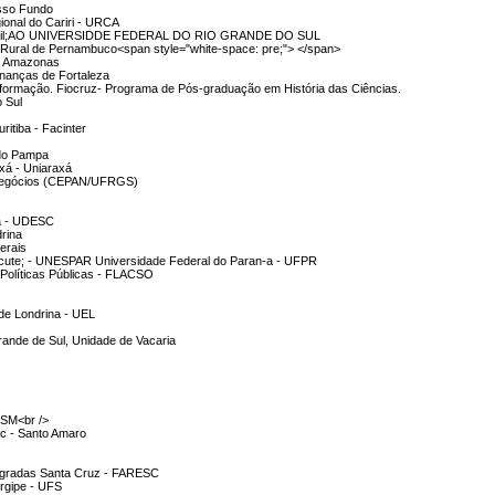
asso Fundo
ional do Cariri - URCA
il;AO UNIVERSIDDE FEDERAL DO RIO GRANDE DO SUL
l Rural de Pernambuco<span style="white-space: pre;"> </span>
do Amazonas
Finanças de Fortaleza
Informação. Fiocruz- Programa de Pós-graduação em História das Ciências.
o Sul
ritiba - Facinter
 do Pampa
axá - Uniaraxá
onegócios (CEPAN/UFRGS)
na - UDESC
drina
erais
acute; - UNESPAR Universidade Federal do Paran-a - UFPR
Políticas Públicas - FLACSO
 de Londrina - UEL
rande de Sul, Unidade de Vacaria
FSM<br />
ac - Santo Amaro
tegradas Santa Cruz - FARESC
ergipe - UFS