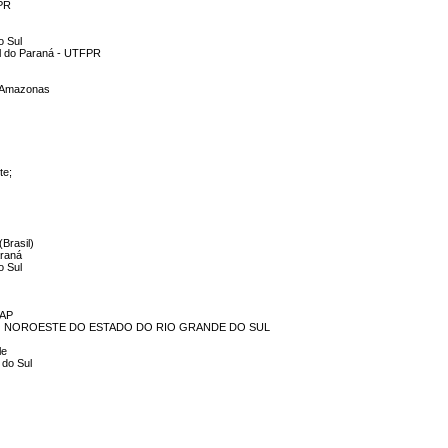
FPR
o Sul
al do Paraná - UTFPR
o Amazonas
te;
(Brasil)
araná
o Sul
FAP
O NOROESTE DO ESTADO DO RIO GRANDE DO SUL
le
 do Sul