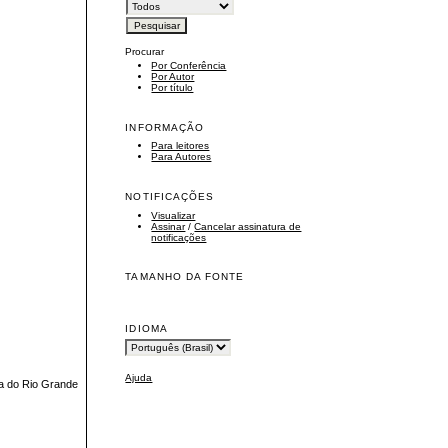
Procurar
Por Conferência
Por Autor
Por título
INFORMAÇÃO
Para leitores
Para Autores
NOTIFICAÇÕES
Visualizar
Assinar
/
Cancelar assinatura de
notificações
TAMANHO DA FONTE
IDIOMA
Ajuda
ia do Rio Grande