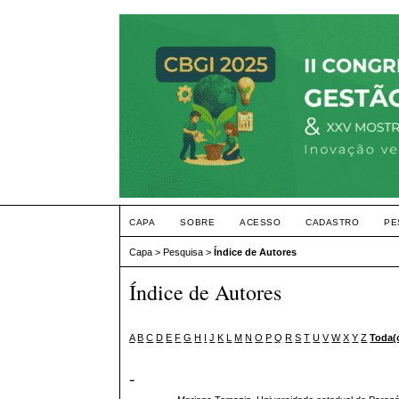
CAPA
SOBRE
ACESSO
CADASTRO
PE
Capa
>
Pesquisa
>
Índice de Autores
Índice de Autores
A
B
C
D
E
F
G
H
I
J
K
L
M
N
O
P
Q
R
S
T
U
V
W
X
Y
Z
Toda(
-