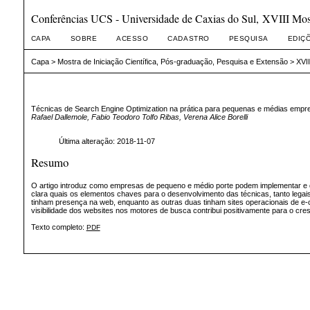
Conferências UCS - Universidade de Caxias do Sul, XVIII Mostr
CAPA
SOBRE
ACESSO
CADASTRO
PESQUISA
EDIÇ
Capa
>
Mostra de Iniciação Científica, Pós-graduação, Pesquisa e Extensão
>
XVII
Técnicas de Search Engine Optimization na prática para pequenas e médias empr
Rafael Dallemole, Fabio Teodoro Tolfo Ribas, Verena Alice Borelli
Última alteração: 2018-11-07
Resumo
O artigo introduz como empresas de pequeno e médio porte podem implementar e d
clara quais os elementos chaves para o desenvolvimento das técnicas, tanto leg
tinham presença na web, enquanto as outras duas tinham sites operacionais de e-co
visibilidade dos websites nos motores de busca contribui positivamente para o cr
Texto completo:
PDF