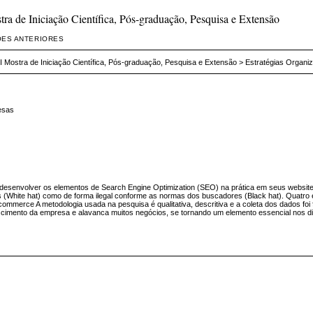
a de Iniciação Científica, Pós-graduação, Pesquisa e Extensão
ÕES ANTERIORES
I Mostra de Iniciação Científica, Pós-graduação, Pesquisa e Extensão
>
Estratégias Organiz
esas
esenvolver os elementos de Search Engine Optimization (SEO) na prática em seus websites
ais (White hat) como de forma ilegal conforme as normas dos buscadores (Black hat). Quat
mmerce A metodologia usada na pesquisa é qualitativa, descritiva e a coleta dos dados foi f
escimento da empresa e alavanca muitos negócios, se tornando um elemento essencial nos di