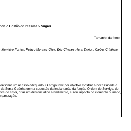
nais e Gestão de Pessoas
>
Sugari
Tamanho da fonte:
s Monteiro Fortes, Pelayo Munhoz Olea, Eric Charles Henri Dorion, Cleber Cristiano
rcionar um acesso adequado. O artigo teve por objetivo mostrar a necessidade e
tal da Serra Gaúcha com a sugestão da implantação da função Ordem de Serviço, do
ções do setor, criar um diferencial no atendimento, e seu impacto no elemento humano,
organização.