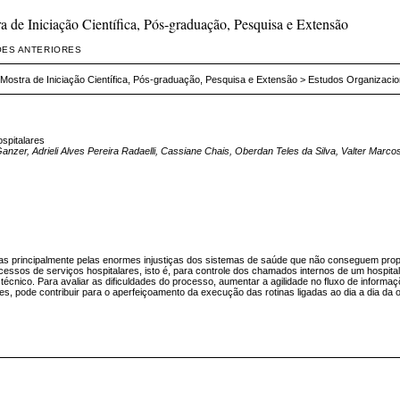
de Iniciação Científica, Pós-graduação, Pesquisa e Extensão
ÕES ANTERIORES
Mostra de Iniciação Científica, Pós-graduação, Pesquisa e Extensão
>
Estudos Organizacio
spitalares
anzer, Adrieli Alves Pereira Radaelli, Cassiane Chais, Oberdan Teles da Silva, Valter Marco
s principalmente pelas enormes injustiças dos sistemas de saúde que não conseguem propo
ocessos de serviços hospitalares, isto é, para controle dos chamados internos de um hospi
técnico. Para avaliar as dificuldades do processo, aumentar a agilidade no fluxo de informa
, pode contribuir para o aperfeiçoamento da execução das rotinas ligadas ao dia a dia da 