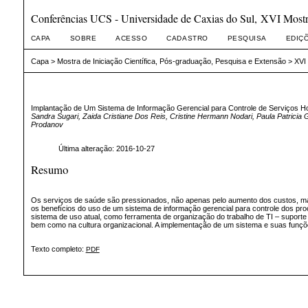
Conferências UCS - Universidade de Caxias do Sul, XVI Mostra 
CAPA
SOBRE
ACESSO
CADASTRO
PESQUISA
EDIÇ
Capa
>
Mostra de Iniciação Científica, Pós-graduação, Pesquisa e Extensão
>
XVI 
Implantação de Um Sistema de Informação Gerencial para Controle de Serviços Ho
Sandra Sugari, Zaida Cristiane Dos Reis, Cristine Hermann Nodari, Paula Patricia G
Prodanov
Última alteração: 2016-10-27
Resumo
Os serviços de saúde são pressionados, não apenas pelo aumento dos custos, ma
os benefícios do uso de um sistema de informação gerencial para controle dos pr
sistema de uso atual, como ferramenta de organização do trabalho de TI – suporte 
bem como na cultura organizacional. A implementação de um sistema e suas funções
Texto completo:
PDF