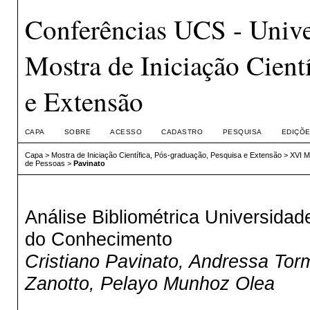
Conferências UCS - Unive
Mostra de Iniciação Cient
e Extensão
CAPA
SOBRE
ACESSO
CADASTRO
PESQUISA
EDIÇÕE
Capa
>
Mostra de Iniciação Científica, Pós-graduação, Pesquisa e Extensão
>
XVI M
de Pessoas
>
Pavinato
Análise Bibliométrica Universid
do Conhecimento
Cristiano Pavinato, Andressa To
Zanotto, Pelayo Munhoz Olea