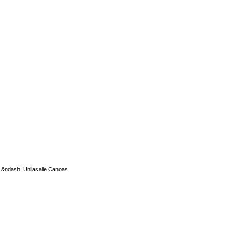
e &ndash; Unilasalle Canoas