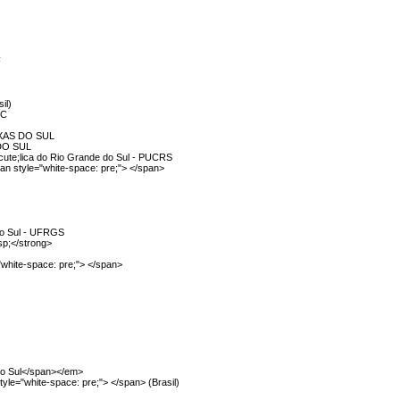
F
il)
SC
XAS DO SUL
DO SUL
acute;lica do Rio Grande do Sul - PUCRS
style="white-space: pre;"> </span>
do Sul - UFRGS
sp;</strong>
"white-space: pre;"> </span>
do Sul</span></em>
yle="white-space: pre;"> </span> (Brasil)