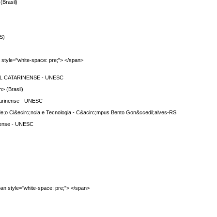
Brasil)
CS)
 style="white-space: pre;"> </span>
L CATARINENSE - UNESC
> (Brasil)
tarinense - UNESC
ilde;o Ci&ecirc;ncia e Tecnologia - C&acirc;mpus Bento Gon&ccedil;alves-RS
inense - UNESC
an style="white-space: pre;"> </span>