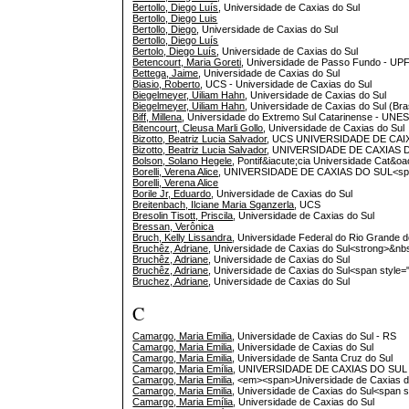
Bertollo, Diego Luís
, Universidade de Caxias do Sul
Bertollo, Diego Luis
Bertollo, Diego
, Universidade de Caxias do Sul
Bertollo, Diego Luís
Bertolo, Diego Luís
, Universidade de Caxias do Sul
Betencourt, Maria Goreti
, Universidade de Passo Fundo - UP
Bettega, Jaime
, Universidade de Caxias do Sul
Biasio, Roberto
, UCS - Universidade de Caxias do Sul
Biegelmeyer, Uiliam Hahn
, Universidade de Caxias do Sul
Biegelmeyer, Uiliam Hahn
, Universidade de Caxias do Sul (Bras
Biff, Millena
, Universidade do Extremo Sul Catarinense - UNE
Bitencourt, Cleusa Marli Gollo
, Universidade de Caxias do Sul
Bizotto, Beatriz Lucia Salvador
, UCS UNIVERSIDADE DE CAI
Bizotto, Beatriz Lucia Salvador
, UNIVERSIDADE DE CAXIAS 
Bolson, Solano Hegele
, Pontif&iacute;cia Universidade Cat&o
Borelli, Verena Alice
, UNIVERSIDADE DE CAXIAS DO SUL<span 
Borelli, Verena Alice
Borile Jr, Eduardo
, Universidade de Caxias do Sul
Breitenbach, Ilciane Maria Sganzerla
, UCS
Bresolin Tisott, Priscila
, Universidade de Caxias do Sul
Bressan, Verônica
Bruch, Kelly Lissandra
, Universidade Federal do Rio Grande 
Bruchêz, Adriane
, Universidade de Caxias do Sul<strong>&nb
Bruchêz, Adriane
, Universidade de Caxias do Sul
Bruchêz, Adriane
, Universidade de Caxias do Sul<span style=
Bruchez, Adriane
, Universidade de Caxias do Sul
C
Camargo, Maria Emilia
, Universidade de Caxias do Sul - RS
Camargo, Maria Emilia
, Universidade de Caxias do Sul
Camargo, Maria Emilia
, Universidade de Santa Cruz do Sul
Camargo, Maria Emília
, UNIVERSIDADE DE CAXIAS DO SUL
Camargo, Maria Emilia
, <em><span>Universidade de Caxias 
Camargo, Maria Emilia
, Universidade de Caxias do Sul<span st
Camargo, Maria Emília
, Universidade de Caxias do Sul