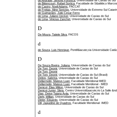
de Andrade, Simone Fonseca
, Universidade de Caxias do Sul
de Bittencourt, Rafael Sortica
, Faculdade de S&atilde;o Marco
de Castro, Noeli Adams
, FACCAT
de Freitas, Aline Spricigo
, Universidade do Extremo Sul Catar
de Guimarães, Julio Cesar Ferro
de Lima, Juliano Uecker
, Universidade de Caxias do Sul
de Lima, Vinicius Zanchet
, Universidade de Caxias do Sul
D
De Moura, Tatiele Silva
, FACOS
d
de Souza, Luis Henrique
, Pontif&iacute;cia Universidade Cat&
D
De Souza Boeira, Juliana
, Universidade de Caxias do Sul
De Toni, Deonir
, Universidade de Caxias do Sul
De Toni, Deonir
De Toni, Deonir
, Universidade de Caxias do Sul (Brasil)
Deitos, Sabrina
, Universidade de Caxias do Sul
Dellarmelin, Mateus Luan
, Faculdade Meridional IMED
Dellarmelin, Mateus Luan
, Faculdade Meridional - IMED
Denicol, Elias Milton
, Universidade de Caxias do Sul
Denicol Junior, Silvio
, Centro Universit&aacute;rio La Salle &n
Dias, Deise Taiana Ávila
, Universidade de Caxias do Sul
Diehl, Willian
, Universidade de Caxias do Sul
Dieter, Eduardo
, Universidade de Caxias do Sul
Dill, Jaqueline de Quadros
, Faculdade Meridional- IMED
d