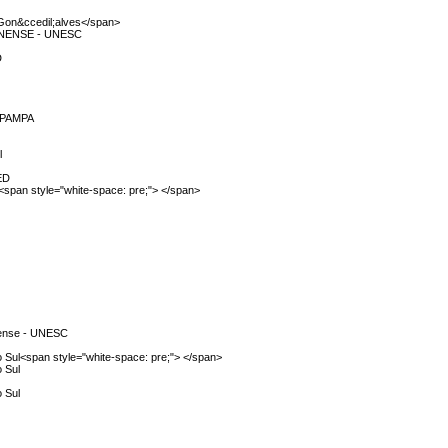
Gon&ccedil;alves</span>
NENSE - UNESC
D
NIPAMPA
l
MED
<span style="white-space: pre;"> </span>
inense - UNESC
o Sul<span style="white-space: pre;"> </span>
o Sul
o Sul