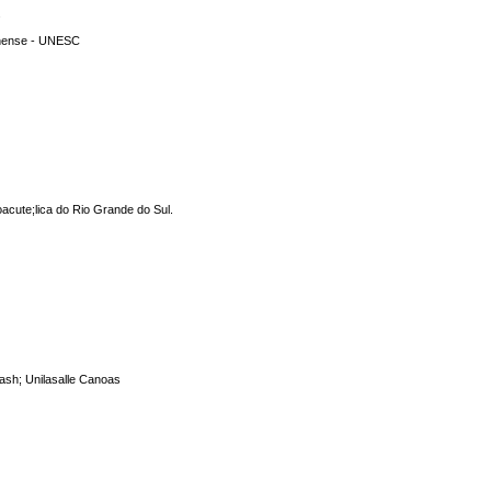
s
inense - UNESC
oacute;lica do Rio Grande do Sul.
dash; Unilasalle Canoas