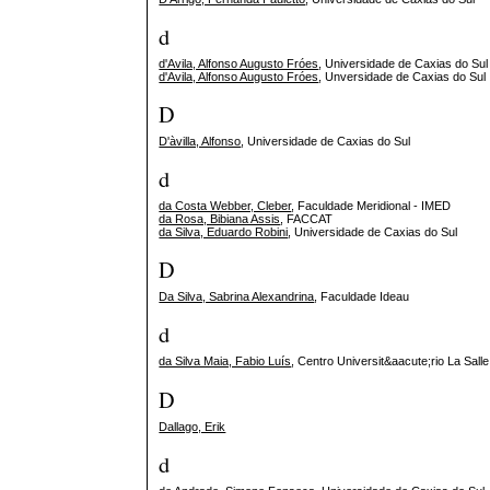
d
d'Avila, Alfonso Augusto Fróes
, Universidade de Caxias do Sul
d'Avila, Alfonso Augusto Fróes
, Unversidade de Caxias do Sul
D
D'àvilla, Alfonso
, Universidade de Caxias do Sul
d
da Costa Webber, Cleber
, Faculdade Meridional - IMED
da Rosa, Bibiana Assis
, FACCAT
da Silva, Eduardo Robini
, Universidade de Caxias do Sul
D
Da Silva, Sabrina Alexandrina
, Faculdade Ideau
d
da Silva Maia, Fabio Luís
, Centro Universit&aacute;rio La Sall
D
Dallago, Erik
d