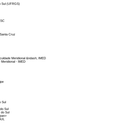
do Sul (UFRGS)
NESC
 Santa Cruz
Faculdade Meridional &ndash; IMED
e Meridional - IMED
ipe
o Sul
 do Sul
 do Sul
span>
SUL