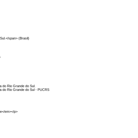
Sul.</span> (Brasil)
s
ca do Rio Grande do Sul.
ica do Rio Grande do Sul - PUCRS
pe</em></p>