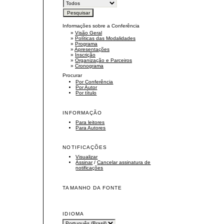
Informações sobre a Conferência
»
Visão Geral
»
Políticas das Modalidades
»
Programa
»
Apresentações
»
Inscrição
»
Organização e Parceiros
»
Cronograma
Procurar
Por Conferência
Por Autor
Por título
INFORMAÇÃO
Para leitores
Para Autores
NOTIFICAÇÕES
Visualizar
Assinar
/
Cancelar assinatura de
notificações
TAMANHO DA FONTE
IDIOMA