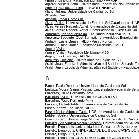
Affonso, Lisandra
, Faculdade Murialdo - FAMUR
Agliardi, Michelli Viana
, Universidade Federal do Rio Grande 
Agostini, Manuela Rösing
, IFRGS e UNISINOS
Alano, Juliana
, Universidade de Caxias do Sul
Almeida, Davi
Almeida, Paola Gomes de
Alves, Felipe
, Universidade do Extremo Sul Catarinense - U
Alves Pereira Radaelli, Adrieli
, Universidade de Caxias do Sul.
Alves Pereira Radaelli, Adrieli
, Universidade de Caxias do Sul.
Amarante, Michael Vieira do
, Faculdade Meridional IMED
Amarante Segundo, Gesil Sampaio
, Universidade Estadual de
Andriolli, Elaine Marisa
, IMED - Passo Fundo
Andriolli, Elaine Marisa
, Faculdade Meridional -IMED
Anese, Vivian
Anese, Vivian
, Faculdade Meridional-IMED
Angeli, Luis Gustavo
, FACCAT
Anselmini, Josiane
, Universidade de Caxias do Sul
Araldi, Jean
, Escola de Administra&ccedil;&atilde;o &ndash; 
Araldi, Jean
, Escola de Administra&ccedil;&atilde;o - Faculdad
B
Bampi, Paulo Roberto
, Universidade de Caxias do Sul
Barboza Moura, Sâmia Passos
, Universidade Federal de Serg
Barcellos, Paulo Fernando Pinto
Barcellos, Paulo
, Universidade de Caxias do Sul
Barcellos, Paulo Fernando Pinto
Bassani, Michel Gehlen
, Universidade de Caxias do Sul
Basso, Kenny
, Faculdade IMED
Basso Júnior, Ademor Fabio
, UCS - Universidade de Caxias d
Bebber, Suélen
, Universidade de Caxias do Sul
Benevenuto Jr, Alvaro Fraga Moreira
, Universidade de Caxias
Bertolini, Ana Virginia Alberici Giordani
, Universidade de Caxias
Bertollo, Diego Luis
, Universidade de Caxias do Sul<span> </
Bertollo, Diego Luís
, UNIVERSIDADE DE &nbsp;CAXIAS DO 
Bertollo, Diego Luís
, UCS
Bertollo, Diego Luis
, UCS- Universidade de Caxias do Sul