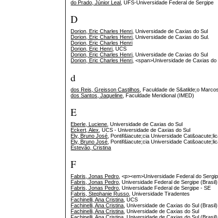
do Prado, Júnior Leal
, UFS-Universidade Federal de Sergipe
D
Dorion, Eric Charles Henri
, Universidade de Caxias do Sul
Dorion, Eric Charles Henri
, Universidade de Caxias do Sul.
Dorion, Eric Charles Henri
Dorion, Eric Henri
, UCS
Dorion, Eric Charles Henri
, Universidade de Caxias do Sul
Dorion, Eric Charles Henri
, <span>Universidade de Caxias do 
d
dos Reis, Greisson Castilhos
, Faculdade de S&atilde;o Marco
dos Santos, Jaqueline
, Faculdade Meridional (IMED)
E
Eberle, Luciene
, Universidade de Caxias do Sul
Eckert, Alex
, UCS - Universidade de Caxias do Sul
Ely, Bruno José
, Pontif&iacute;cia Universidade Cat&oacute;li
Ely, Bruno José
, Pontif&iacute;cia Universidade Cat&oacute;l
Estevão, Cristina
F
Fabris, Jonas Pedro
, <p><em>Universidade Federal do Sergi
Fabris, Jonas Pedro
, Universidade Federal de Sergipe (Brasil)
Fabris, Jonas Pedro
, Universidade Federal de Sergipe - SE
Fabris, Stephanie Russo
, Universidade Tiradentes
Fachinelli, Ana Cristina
, UCS
Fachinelli, Ana Cristina
, Universidade de Caxias do Sul (Brasil)
Fachinelli, Ana Cristina
, Universidade de Caxias do Sul
Fachinelli, Ana Cristina
, Universidade de Caxias do Sul (Brasil)