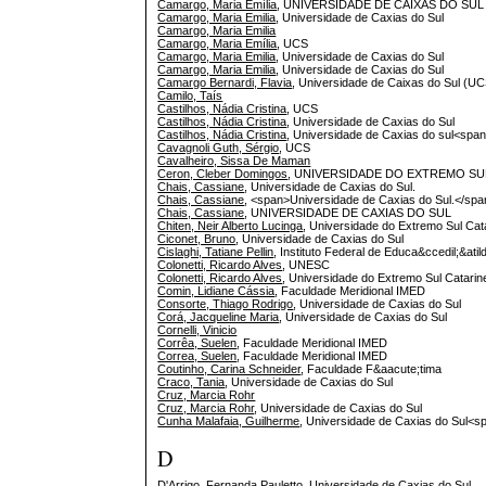
Camargo, Maria Emília
, UNIVERSIDADE DE CAIXAS DO SUL (
Camargo, Maria Emilia
, Universidade de Caxias do Sul
Camargo, Maria Emilia
Camargo, Maria Emília
, UCS
Camargo, Maria Emilia
, Universidade de Caxias do Sul
Camargo, Maria Emilia
, Universidade de Caxias do Sul
Camargo Bernardi, Flavia
, Universidade de Caixas do Sul (U
Camilo, Taís
Castilhos, Nádia Cristina
, UCS
Castilhos, Nádia Cristina
, Universidade de Caxias do Sul
Castilhos, Nádia Cristina
, Universidade de Caxias do sul<span
Cavagnoli Guth, Sérgio
, UCS
Cavalheiro, Sissa De Maman
Ceron, Cleber Domingos
, UNIVERSIDADE DO EXTREMO SU
Chais, Cassiane
, Universidade de Caxias do Sul.
Chais, Cassiane
, <span>Universidade de Caxias do Sul.</span
Chais, Cassiane
, UNIVERSIDADE DE CAXIAS DO SUL
Chiten, Neir Alberto Lucinga
, Universidade do Extremo Sul Ca
Ciconet, Bruno
, Universidade de Caxias do Sul
Cislaghi, Tatiane Pellin
, Instituto Federal de Educa&ccedil;&at
Colonetti, Ricardo Alves
, UNESC
Colonetti, Ricardo Alves
, Universidade do Extremo Sul Catar
Comin, Lidiane Cássia
, Faculdade Meridional IMED
Consorte, Thiago Rodrigo
, Universidade de Caxias do Sul
Corá, Jacqueline Maria
, Universidade de Caxias do Sul
Cornelli, Vinicio
Corrêa, Suelen
, Faculdade Meridional IMED
Correa, Suelen
, Faculdade Meridional IMED
Coutinho, Carina Schneider
, Faculdade F&aacute;tima
Craco, Tania
, Universidade de Caxias do Sul
Cruz, Marcia Rohr
Cruz, Marcia Rohr
, Universidade de Caxias do Sul
Cunha Malafaia, Guilherme
, Universidade de Caxias do Sul<sp
D
D'Arrigo, Fernanda Pauletto
, Universidade de Caxias do Sul