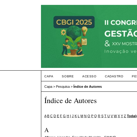
CAPA
SOBRE
ACESSO
CADASTRO
PE
Capa
>
Pesquisa
>
Índice de Autores
Índice de Autores
A
B
C
D
E
F
G
H
I
J
K
L
M
N
O
P
Q
R
S
T
U
V
W
X
Y
Z
Toda(
A