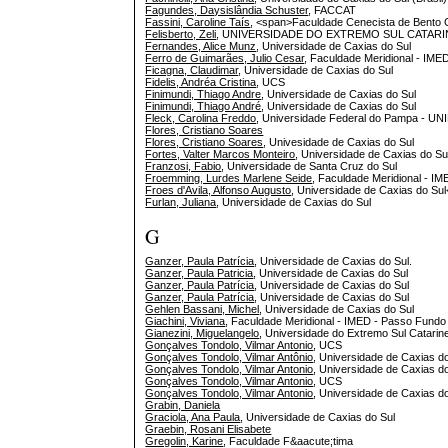
Fagundes, Daysislândia Schuster
, FACCAT
Fassini, Caroline Taís
, <span>Faculdade Cenecista de Bento 
Felisberto, Zeli
, UNIVERSIDADE DO EXTREMO SUL CATARI
Fernandes, Alice Munz
, Universidade de Caxias do Sul
Ferro de Guimarães, Julio Cesar
, Faculdade Meridional - IME
Ficagna, Claudimar
, Universidade de Caxias do Sul
Fidelis, Andréa Cristina
, UCS
Finimundi, Thiago Andre
, Universidade de Caxias do Sul
Finimundi, Thiago André
, Universidade de Caxias do Sul
Fleck, Carolina Freddo
, Universidade Federal do Pampa - U
Flores, Cristiano Soares
Flores, Cristiano Soares
, Univesidade de Caxias do Sul
Fortes, Valter Marcos Monteiro
, Universidade de Caxias do Su
Franzosi, Fabio
, Universidade de Santa Cruz do Sul
Froemming, Lurdes Marlene Seide
, Faculdade Meridional - I
Froes d'Avila, Alfonso Augusto
, Universidade de Caxias do Sul
Furlan, Juliana
, Universidade de Caxias do Sul
G
Ganzer, Paula Patrícia
, Universidade de Caxias do Sul.
Ganzer, Paula Patricia
, Universidade de Caxias do Sul
Ganzer, Paula Patrícia
, Universidade de Caxias do Sul
Ganzer, Paula Patrícia
, Universidade de Caxias do Sul
Gehlen Bassani, Michel
, Universidade de Caxias do Sul
Giachini, Viviana
, Faculdade Meridional - IMED - Passo Fundo
Gianezini, Miguelangelo
, Universidade do Extremo Sul Catar
Gonçalves Tondolo, Vilmar Antonio
, UCS
Gonçalves Tondolo, Vilmar Antônio
, Universidade de Caxias d
Gonçalves Tondolo, Vilmar Antonio
, Universidade de Caxias d
Gonçalves Tondolo, Vilmar Antonio
, UCS
Gonçalves Tondolo, Vilmar Antonio
, Universidade de Caxias d
Grabin, Daniela
Graciola, Ana Paula
, Universidade de Caxias do Sul
Graebin, Rosani Elisabete
Gregolin, Karine
, Faculdade F&aacute;tima