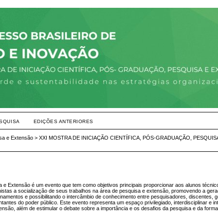
SQUISA
EDIÇÕES ANTERIORES
isa e Extensão
>
XXI MOSTRA DE INICIAÇÃO CIENTÍFICA, PÓS-GRADUAÇÃO, PESQUIS
a e Extensão é um evento que tem como objetivos principais proporcionar aos alunos técnic
istas a socialização de seus trabalhos na área de pesquisa e extensão, promovendo a ger
namentos e possibilitando o intercâmbio de conhecimento entre pesquisadores, discentes, g
ntes do poder público. Este evento representa um espaço privilegiado, interdisciplinar e int
tensão, além de estimular o debate sobre a importância e os desafios da pesquisa e da form