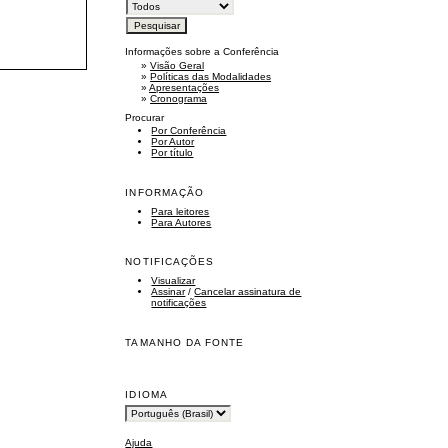
Informações sobre a Conferência
»
Visão Geral
»
Políticas das Modalidades
»
Apresentações
»
Cronograma
Procurar
Por Conferência
Por Autor
Por título
INFORMAÇÃO
Para leitores
Para Autores
NOTIFICAÇÕES
Visualizar
Assinar
/
Cancelar assinatura de
notificações
TAMANHO DA FONTE
IDIOMA
Ajuda