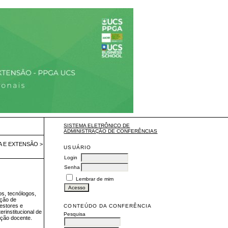
SISTEMA ELETRÔNICO DE
ADMINISTRAÇÃO DE CONFERÊNCIAS
A E EXTENSÃO
>
USUÁRIO
Login
Senha
Lembrar de mim
os, tecnólogos,
ação de
estores e
CONTEÚDO DA CONFERÊNCIA
erinstitucional de
Pesquisa
ação docente.